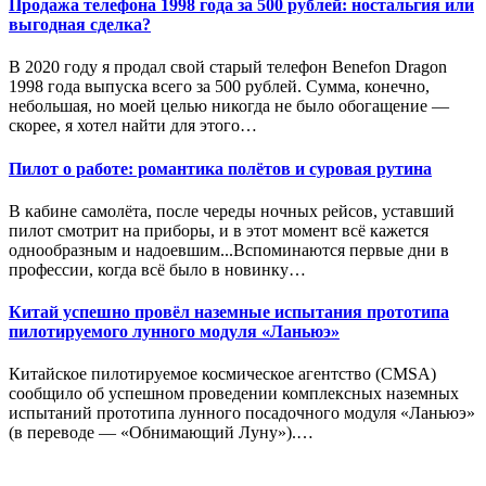
Продажа телефона 1998 года за 500 рублей: ностальгия или
выгодная сделка?
В 2020 году я продал свой старый телефон Benefon Dragon
1998 года выпуска всего за 500 рублей. Сумма, конечно,
небольшая, но моей целью никогда не было обогащение —
скорее, я хотел найти для этого…
Пилот о работе: романтика полётов и суровая рутина
В кабине самолёта, после череды ночных рейсов, уставший
пилот смотрит на приборы, и в этот момент всё кажется
однообразным и надоевшим...Вспоминаются первые дни в
профессии, когда всё было в новинку…
Китай успешно провёл наземные испытания прототипа
пилотируемого лунного модуля «Ланьюэ»
Китайское пилотируемое космическое агентство (CMSA)
сообщило об успешном проведении комплексных наземных
испытаний прототипа лунного посадочного модуля «Ланьюэ»
(в переводе — «Обнимающий Луну»).…