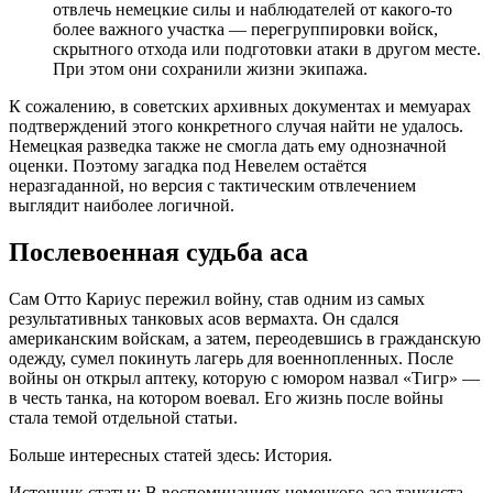
отвлечь немецкие силы и наблюдателей от какого-то
более важного участка — перегруппировки войск,
скрытного отхода или подготовки атаки в другом месте.
При этом они сохранили жизни экипажа.
К сожалению, в советских архивных документах и мемуарах
подтверждений этого конкретного случая найти не удалось.
Немецкая разведка также не смогла дать ему однозначной
оценки. Поэтому загадка под Невелем остаётся
неразгаданной, но версия с тактическим отвлечением
выглядит наиболее логичной.
Послевоенная судьба аса
Сам Отто Кариус пережил войну, став одним из самых
результативных танковых асов вермахта. Он сдался
американским войскам, а затем, переодевшись в гражданскую
одежду, сумел покинуть лагерь для военнопленных. После
войны он открыл аптеку, которую с юмором назвал «Тигр» —
в честь танка, на котором воевал. Его жизнь после войны
стала темой отдельной статьи.
Больше интересных статей здесь: История.
Источник статьи: В воспоминаниях немецкого аса танкиста