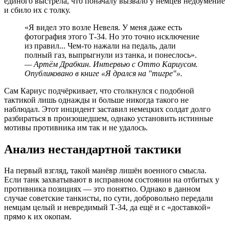
единого выстрела, что поначалу вызвало у немцев недоумение
и сбило их с толку.
«Я видел это возле Невеля. У меня даже есть
фотография этого Т-34. Но это точно исключение
из правил... Чем-то нажали на педаль, дали
полный газ, выпрыгнули из танка, и понеслось».
— Артём Драбкин. Интервью с Отто Кариусом.
Опубликовано в книге «Я дрался на "тигре"».
Сам Кариус подчёркивает, что столкнулся с подобной
тактикой лишь однажды и больше никогда такого не
наблюдал. Этот инцидент заставил немецких солдат долго
разбираться в произошедшем, однако установить истинные
мотивы противника им так и не удалось.
Анализ нестандартной тактики
На первый взгляд, такой манёвр лишён военного смысла.
Если танк захватывают в исправном состоянии на отбитых у
противника позициях — это понятно. Однако в данном
случае советские танкисты, по сути, добровольно передали
немцам целый и невредимый Т-34, да ещё и с «доставкой»
прямо к их окопам.