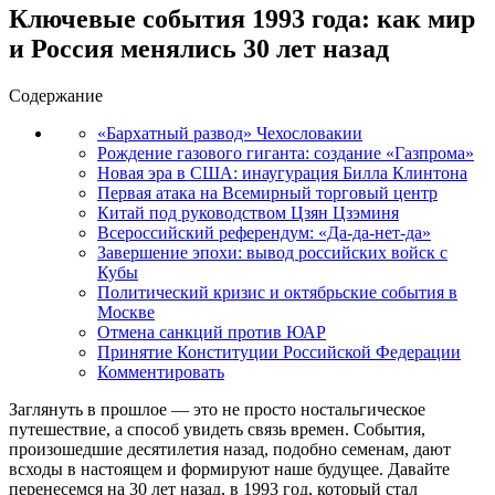
Ключевые события 1993 года: как мир
и Россия менялись 30 лет назад
Содержание
«Бархатный развод» Чехословакии
Рождение газового гиганта: создание «Газпрома»
Новая эра в США: инаугурация Билла Клинтона
Первая атака на Всемирный торговый центр
Китай под руководством Цзян Цзэминя
Всероссийский референдум: «Да-да-нет-да»
Завершение эпохи: вывод российских войск с
Кубы
Политический кризис и октябрьские события в
Москве
Отмена санкций против ЮАР
Принятие Конституции Российской Федерации
Комментировать
Заглянуть в прошлое — это не просто ностальгическое
путешествие, а способ увидеть связь времен. События,
произошедшие десятилетия назад, подобно семенам, дают
всходы в настоящем и формируют наше будущее. Давайте
перенесемся на 30 лет назад, в 1993 год, который стал