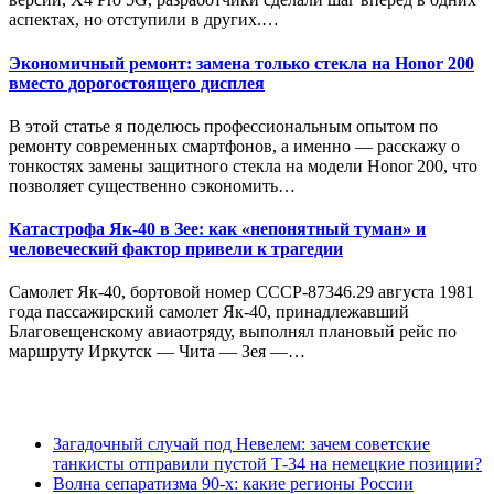
аспектах, но отступили в других.…
Экономичный ремонт: замена только стекла на Honor 200
вместо дорогостоящего дисплея
В этой статье я поделюсь профессиональным опытом по
ремонту современных смартфонов, а именно — расскажу о
тонкостях замены защитного стекла на модели Honor 200, что
позволяет существенно сэкономить…
Катастрофа Як-40 в Зее: как «непонятный туман» и
человеческий фактор привели к трагедии
Самолет Як-40, бортовой номер СССР-87346.29 августа 1981
года пассажирский самолет Як-40, принадлежавший
Благовещенскому авиаотряду, выполнял плановый рейс по
маршруту Иркутск — Чита — Зея —…
Загадочный случай под Невелем: зачем советские
танкисты отправили пустой Т-34 на немецкие позиции?
Волна сепаратизма 90-х: какие регионы России