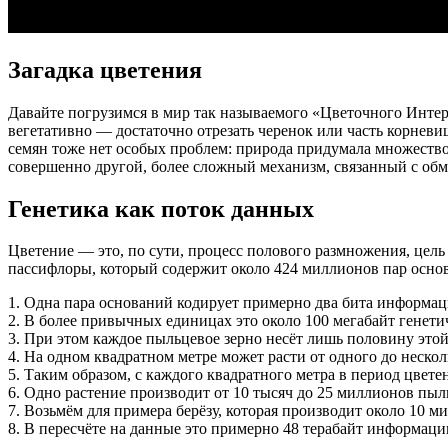
Загадка цветения
Давайте погрузимся в мир так называемого «Цветочного Интер
вегетативно — достаточно отрезать черенок или часть корневи
семян тоже нет особых проблем: природа придумала множество
совершенно другой, более сложный механизм, связанный с об
Генетика как поток данных
Цветение — это, по сути, процесс полового размножения, цель
пассифлоры, который содержит около 424 миллионов пар основ
1. Одна пара оснований кодирует примерно два бита информаци
2. В более привычных единицах это около 100 мегабайт генетич
3. При этом каждое пыльцевое зерно несёт лишь половину это
4. На одном квадратном метре может расти от одного до нескол
5. Таким образом, с каждого квадратного метра в период цвет
6. Одно растение производит от 10 тысяч до 25 миллионов пыл
7. Возьмём для примера берёзу, которая производит около 10 
8. В пересчёте на данные это примерно 48 терабайт информации 