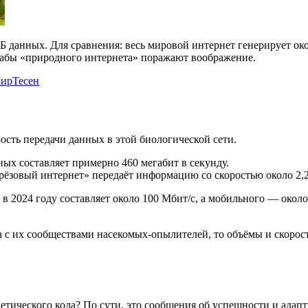
 ТБ данных. Для сравнения: весь мировой интернет генерирует о
табы «природного интернета» поражают воображение.
ирТесен
ость передачи данных в этой биологической сети.
нных составляет примерно 460 мегабит в секунду.
Берёзовый интернет» передаёт информацию со скоростью около 2,2
 в 2024 году составляет около 100 Мбит/с, а мобильного — окол
уга с их сообществами насекомых-опылителей, то объёмы и скор
тического кода? По сути, это сообщения об успешности и адапт