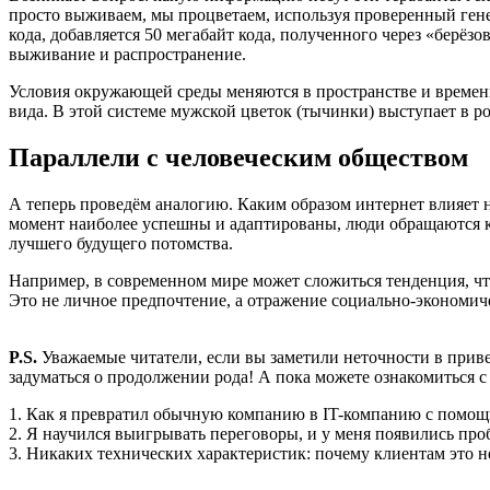
просто выживаем, мы процветаем, используя проверенный гене
кода, добавляется 50 мегабайт кода, полученного через «берёз
выживание и распространение.
Условия окружающей среды меняются в пространстве и времен
вида. В этой системе мужской цветок (тычинки) выступает в р
Параллели с человеческим обществом
А теперь проведём аналогию. Каким образом интернет влияет 
момент наиболее успешны и адаптированы, люди обращаются к 
лучшего будущего потомства.
Например, в современном мире может сложиться тенденция, что
Это не личное предпочтение, а отражение социально-экономич
P.S.
Уважаемые читатели, если вы заметили неточности в привед
задуматься о продолжении рода! А пока можете ознакомиться 
1. Как я превратил обычную компанию в IT-компанию с помощ
2. Я научился выигрывать переговоры, и у меня появились про
3. Никаких технических характеристик: почему клиентам это 