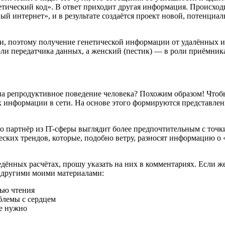
тический код». В ответ приходит другая информация. Происходи
овый интернет», и в результате создаётся проект новой, потенц
и, поэтому получение генетической информации от удалённых 
оли передатчика данных, а женский (пестик) — в роли приёмника
на репродуктивное поведение человека? Похожим образом! Чтоб
информации в сети. На основе этого формируются представления
 партнёр из IT-сферы выглядит более предпочтительным с точки
еских трендов, которые, подобно ветру, разносят информацию о
ённых расчётах, прошу указать на них в комментариях. Если же
с другими моими материалами:
ью чтения
блемы с сердцем
не нужно