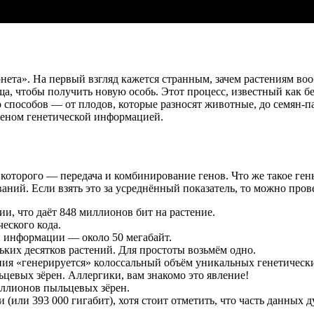
нета». На первый взгляд кажется странным, зачем растениям во
ща, чтобы получить новую особь. Этот процесс, известный как 
 способов — от плодов, которые разносят животные, до семян-
меном генетической информацией.
 которого — передача и комбинирование генов. Что же такое ге
аний. Если взять это за усреднённый показатель, то можно про
и, что даёт 848 миллионов бит на растение.
еского кода.
й информации — около 50 мегабайт.
ьких десятков растений. Для простоты возьмём одно.
ения «генерируется» колоссальный объём уникальных генетическ
ьцевых зёрен. Аллергики, вам знакомо это явление!
миллионов пыльцевых зёрен.
(или 393 000 гигабит), хотя стоит отметить, что часть данных д