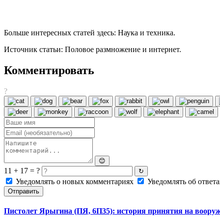
Больше интересных статей здесь: Наука и техника.
Источник статьи: Половое размножение и интернет.
Комментировать
?
😊
11 + 17 = ?
↻
Уведомлять о новых комментариях
Уведомлять об ответа
Отправить
Пистолет Ярыгина (ПЯ, 6П35): история принятия на воору