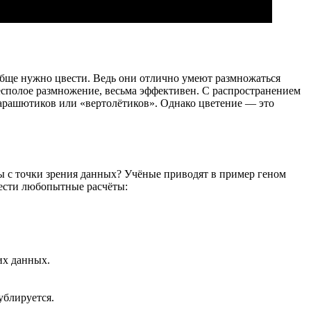
обще нужно цвести. Ведь они отлично умеют размножаться
бесполое размножение, весьма эффективен. С распространением
парашютиков или «вертолётиков». Однако цветение — это
ны с точки зрения данных? Учёные приводят в пример геном
вести любопытные расчёты:
их данных.
ублируется.