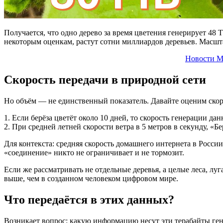
Получается, что одно дерево за время цветения генерирует 48
некоторым оценкам, растут сотни миллиардов деревьев. Масш
Новости М
Скорость передачи в природной сети
Но объём — не единственный показатель. Давайте оценим скор
1. Если берёза цветёт около 10 дней, то скорость генерации да
2. При средней летней скорости ветра в 5 метров в секунду, «
Для контекста: средняя скорость домашнего интернета в России
«соединение» никто не ограничивает и не тормозит.
Если же рассматривать не отдельные деревья, а целые леса, л
выше, чем в созданном человеком цифровом мире.
Что передаётся в этих данных?
Возникает вопрос: какую информацию несут эти терабайты гене