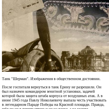
Танк "Шерман". Изображения в общественном достоянии.
После госпиталя вернуться в танк Ерину не разрешили. Он
был назначен командиром зенитной установки, задачей
которой была защита штаба корпуса от воздушных атак. А в
июне 1945 года Павлу Николаевичу выпала честь участвовать
в легендарном Параде Победы на Красной площади. Правда,
шёл он не в пешем строю и не на танке, а на кузове