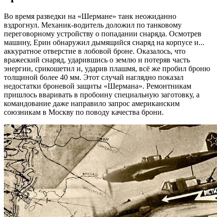
Во время разведки на «Шермане» танк неожиданно
вздрогнул. Механик-водитель доложил по танковому
переговорному устройству о попадании снаряда. Осмотрев
машину, Ерин обнаружил дымящийся снаряд на корпусе и...
аккуратное отверстие в лобовой броне. Оказалось, что
вражеский снаряд, ударившись о землю и потеряв часть
энергии, срикошетил и, ударив плашмя, всё же пробил броню
толщиной более 40 мм. Этот случай наглядно показал
недостатки броневой защиты «Шермана». Ремонтникам
пришлось вваривать в пробоину специальную заготовку, а
командование даже направило запрос американским
союзникам в Москву по поводу качества брони.