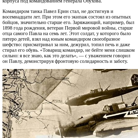
корпуса под командованием генерала Обухова.
Командиром танка Павел Ерин стал, не достигнув и
восемнадцати лет. При этом его экипаж состоял из опытных
бойцов, значительно старше его. Заряжающий, например, был
1898 года рождения, ветеран Первой мировой войны, старше
отца самого Павла на семь лет. Этот солдат, у которого было
пятеро детей, взял над юным командиром своеобразное
шефство: присматривал за ним, дежурил, топил печь и даже
стирал его обувь. «Товарищ командир, не бейте меня слишком
сильно: я все знаю, как это делать», — с уважением говорил
он Павлу, демонстрируя фронтовую солидарность и заботу.