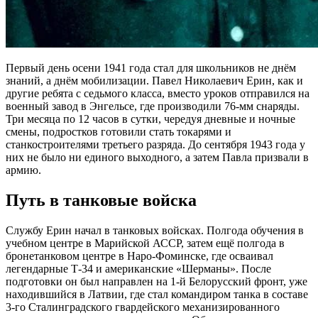
Первый день осени 1941 года стал для школьников не днём
знаний, а днём мобилизации. Павел Николаевич Ерин, как и
другие ребята с седьмого класса, вместо уроков отправился на
военный завод в Энгельсе, где производили 76-мм снаряды.
Три месяца по 12 часов в сутки, чередуя дневные и ночные
смены, подростков готовили стать токарями и
станкостроителями третьего разряда. До сентября 1943 года у
них не было ни единого выходного, а затем Павла призвали в
армию.
Путь в танковые войска
Службу Ерин начал в танковых войсках. Полгода обучения в
учебном центре в Марийской АССР, затем ещё полгода в
бронетанковом центре в Наро-Фоминске, где осваивал
легендарные Т-34 и американские «Шерманы». После
подготовки он был направлен на 1-й Белорусский фронт, уже
находившийся в Латвии, где стал командиром танка в составе
3-го Сталинградского гвардейского механизированного