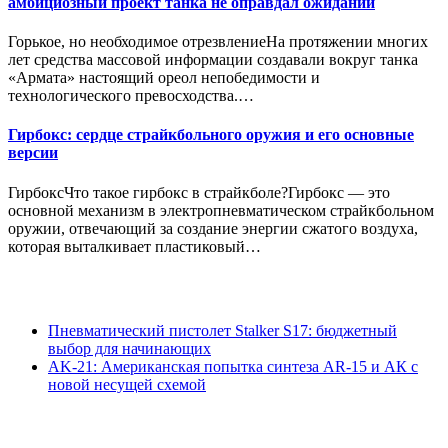
амбициозный проект танка не оправдал ожиданий
Горькое, но необходимое отрезвлениеНа протяжении многих
лет средства массовой информации создавали вокруг танка
«Армата» настоящий ореол непобедимости и
технологического превосходства.…
Гирбокс: сердце страйкбольного оружия и его основные
версии
ГирбоксЧто такое гирбокс в страйкболе?Гирбокс — это
основной механизм в электропневматическом страйкбольном
оружии, отвечающий за создание энергии сжатого воздуха,
которая выталкивает пластиковый…
Пневматический пистолет Stalker S17: бюджетный
выбор для начинающих
AK-21: Американская попытка синтеза AR-15 и АК с
новой несущей схемой