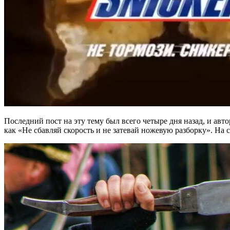
Последний пост на эту тему был всего четыре дня назад, и а
как «Не сбавляй скорость и не затевай ножевую разборку». На с