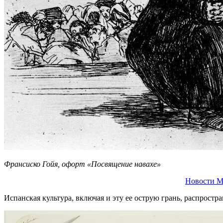
Франсиско Гойя, офорт «Посвящение навахе»
Новости М
Испанская культура, включая и эту ее острую грань, распростр