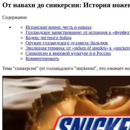
От навахи до сникерсни: История ноже
Содержание
Испанские корни: честь и наваха
Голландское заимствование: от испанцев к «фурфех
Кодекс честного бойца
Оружие голландского дуэлянта: бильдюк
Эволюция термина: от «steken of snieden» к «snickers
Сникерсни в мировой культуре и в России
Комментировать
Тема "сникерсни" (от голландского "snickersni", что означает 