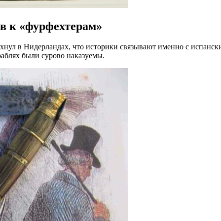
ев к «фурфехтерам»
нул в Нидерландах, что историки связывают именно с испански
раблях были сурово наказуемы.