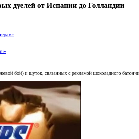
вых дуелей от Испании до Голландии
терам»
ni»
ножевой бой) и шуток, связанных с рекламой шоколадного батончи