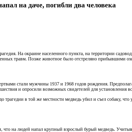
апал на даче, погибли два человека
рагедия. На окраине населенного пункта, на территории садово
ученных травм. Позже животное было отстреляно прибывшими ох
ертвами стали мужчины 1937 и 1968 годов рождения. Предполаг
шествия и опросили возможных свидетелей для установления все
до трагедии в той же местности медведь убил и съел собаку, чт
 что на людей напал крупный взрослый бурый медведь. Учитыв