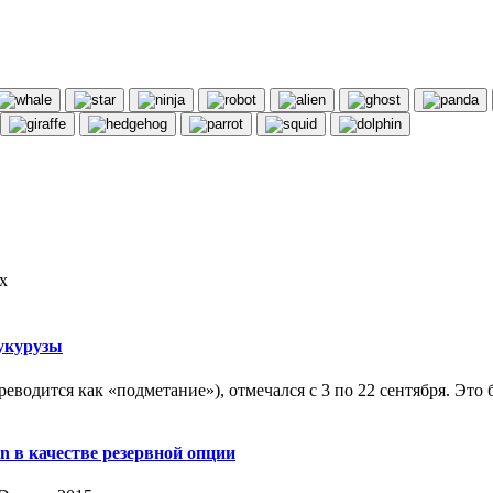
х
укурузы
еводится как «подметание»), отмечался с 3 по 22 сентября. Эт
n в качестве резервной опции