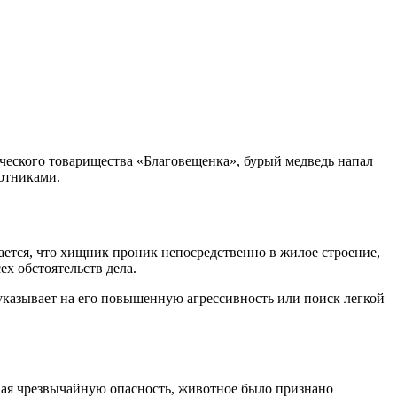
дческого товарищества «Благовещенка», бурый медведь напал
отниками.
ается, что хищник проник непосредственно в жилое строение,
х обстоятельств дела.
о указывает на его повышенную агрессивность или поиск легкой
ая чрезвычайную опасность, животное было признано