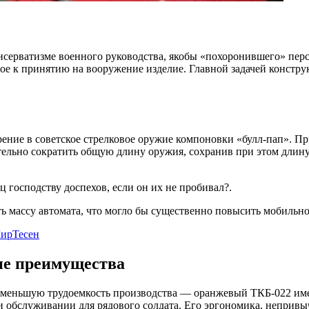
онсерватизме военного руководства, якобы «похоронившего» пер
вое к принятию на вооружение изделие. Главной задачей констр
ние в советское стрелковое оружие компоновки «булл-пап». Пр
тельно сократить общую длину оружия, сохранив при этом длину 
 господству доспехов, если он их не пробивал?.
 массу автомата, что могло бы существенно повысить мобильнос
ирТесен
ие преимущества
меньшую трудоемкость производства — оранжевый ТКБ-022 имел
обслуживании для рядового солдата. Его эргономика, непривыч