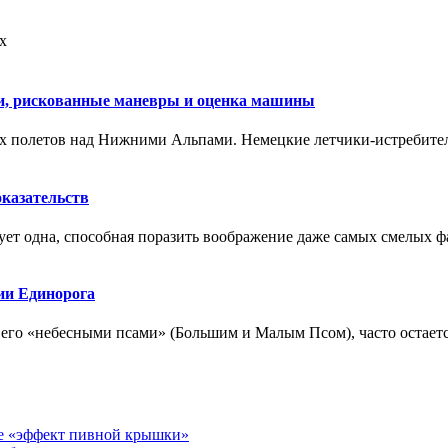
х
ии, рискованные маневры и оценка машины
ых полетов над Нижними Альпами. Немецкие летчики-истребит
оказательств
т одна, способная поразить воображение даже самых смелых фа
дии Единорога
го «небесными псами» (Большим и Малым Псом), часто остается
ое «эффект пивной крышки»