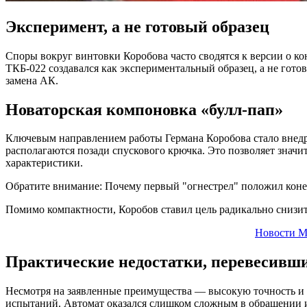
Эксперимент, а не готовый образец
Споры вокруг винтовки Коробова часто сводятся к версии о к
ТКБ-022 создавался как экспериментальный образец, а не гото
замена АК.
Новаторская компоновка «булл-пап»
Ключевым направлением работы Германа Коробова стало внедре
располагаются позади спускового крючка. Это позволяет значи
характеристики.
Обратите внимание: Почему первый "огнестрел" положил конец
Помимо компактности, Коробов ставил цель радикально снизить
Новости М
Практические недостатки, перевесивш
Несмотря на заявленные преимущества — высокую точность и 
испытаний. Автомат оказался слишком сложным в обращении и 