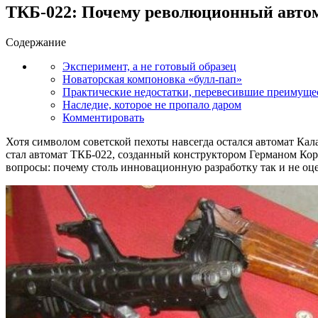
ТКБ-022: Почему революционный автом
Содержание
Эксперимент, а не готовый образец
Новаторская компоновка «булл-пап»
Практические недостатки, перевесившие преимуще
Наследие, которое не пропало даром
Комментировать
Хотя символом советской пехоты навсегда остался автомат Ка
стал автомат ТКБ-022, созданный конструктором Германом Кор
вопросы: почему столь инновационную разработку так и не оц