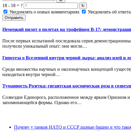
18 - 18 = ?
↻
Уведомлять о новых комментариях
Уведомлять об ответа
Отправить
Немецкий пилот о полетах на трофейном B-17: демонстрац
После первых испытаний последовала серия демонстрационн
получили уникальный опыт: они могли…
Гипотеза о Вселенной внутри черной дыры: анализ идей и д
Среди множества научных и околонаучных концепций существуе
находиться внутри черной…
Туманность Розетка: гигантская космическая роза в созвез
Созвездие Единорога, расположенное между ярким Орионом и е
запоминающейся формы. Однако его…
Почему у танков НАТО и СССР разные башни и что так