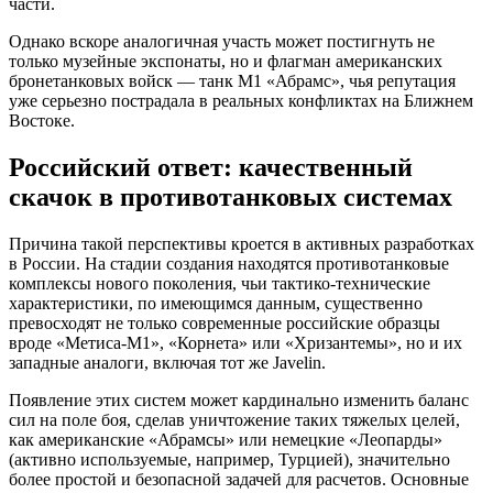
части.
Однако вскоре аналогичная участь может постигнуть не
только музейные экспонаты, но и флагман американских
бронетанковых войск — танк M1 «Абрамс», чья репутация
уже серьезно пострадала в реальных конфликтах на Ближнем
Востоке.
Российский ответ: качественный
скачок в противотанковых системах
Причина такой перспективы кроется в активных разработках
в России. На стадии создания находятся противотанковые
комплексы нового поколения, чьи тактико-технические
характеристики, по имеющимся данным, существенно
превосходят не только современные российские образцы
вроде «Метиса-М1», «Корнета» или «Хризантемы», но и их
западные аналоги, включая тот же Javelin.
Появление этих систем может кардинально изменить баланс
сил на поле боя, сделав уничтожение таких тяжелых целей,
как американские «Абрамсы» или немецкие «Леопарды»
(активно используемые, например, Турцией), значительно
более простой и безопасной задачей для расчетов. Основные