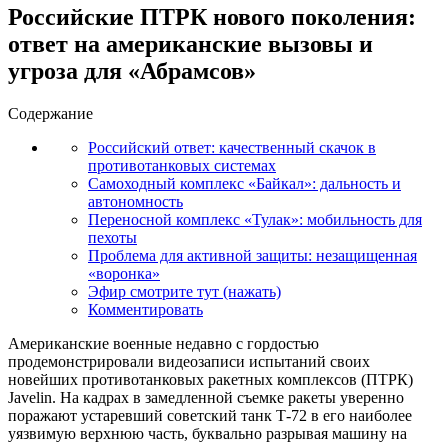
Российские ПТРК нового поколения:
ответ на американские вызовы и
угроза для «Абрамсов»
Содержание
Российский ответ: качественный скачок в
противотанковых системах
Самоходный комплекс «Байкал»: дальность и
автономность
Переносной комплекс «Тулак»: мобильность для
пехоты
Проблема для активной защиты: незащищенная
«воронка»
Эфир смотрите тут (нажать)
Комментировать
Американские военные недавно с гордостью
продемонстрировали видеозаписи испытаний своих
новейших противотанковых ракетных комплексов (ПТРК)
Javelin. На кадрах в замедленной съемке ракеты уверенно
поражают устаревший советский танк Т-72 в его наиболее
уязвимую верхнюю часть, буквально разрывая машину на