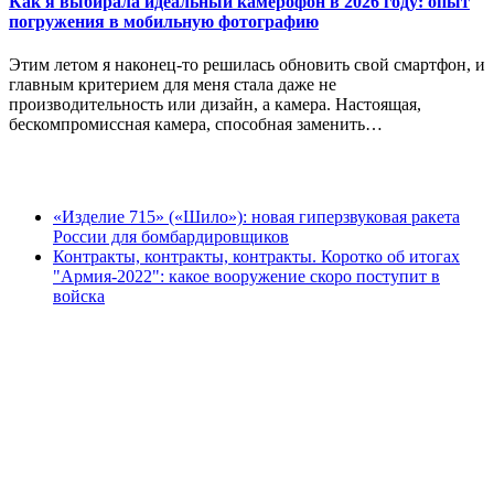
Как я выбирала идеальный камерофон в 2026 году: опыт
погружения в мобильную фотографию
Этим летом я наконец-то решилась обновить свой смартфон, и
главным критерием для меня стала даже не
производительность или дизайн, а камера. Настоящая,
бескомпромиссная камера, способная заменить…
«Изделие 715» («Шило»): новая гиперзвуковая ракета
России для бомбардировщиков
Контракты, контракты, контракты. Коротко об итогах
"Армия-2022": какое вооружение скоро поступит в
войска