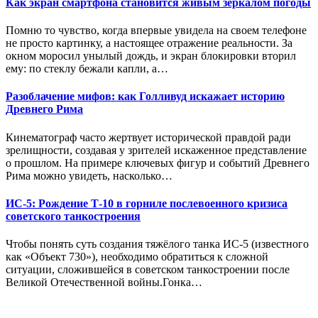
Как экран смартфона становится живым зеркалом погоды
Помню то чувство, когда впервые увидела на своем телефоне
не просто картинку, а настоящее отражение реальности. За
окном моросил унылый дождь, и экран блокировки вторил
ему: по стеклу бежали капли, а…
Разоблачение мифов: как Голливуд искажает историю
Древнего Рима
Кинематограф часто жертвует исторической правдой ради
зрелищности, создавая у зрителей искаженное представление
о прошлом. На примере ключевых фигур и событий Древнего
Рима можно увидеть, насколько…
ИС-5: Рождение Т-10 в горниле послевоенного кризиса
советского танкостроения
Чтобы понять суть создания тяжёлого танка ИС-5 (известного
как «Объект 730»), необходимо обратиться к сложной
ситуации, сложившейся в советском танкостроении после
Великой Отечественной войны.Гонка…