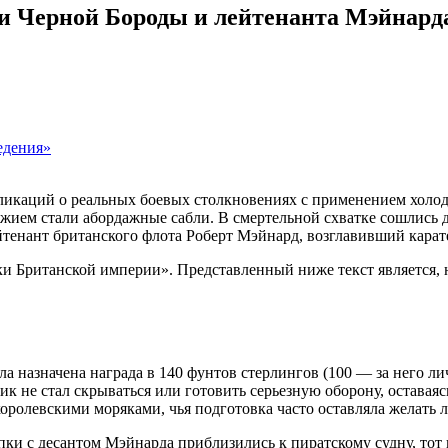
и Черной Бороды и лейтенанта Мэйнарда 
едения»
икаций о реальных боевых столкновениях с применением холод
ужием стали абордажные сабли. В смертельной схватке сошлись 
йтенант британского флота Роберт Мэйнард, возглавивший кара
ки Британской империи». Представленный ниже текст является, 
была назначена награда в 140 фунтов стерлингов (100 — за него 
не стал скрываться или готовить серьезную оборону, оставаясь 
оролевскими моряками, чья подготовка часто оставляла желать 
юпки с десантом Мэйнарда приблизились к пиратскому судну, тот