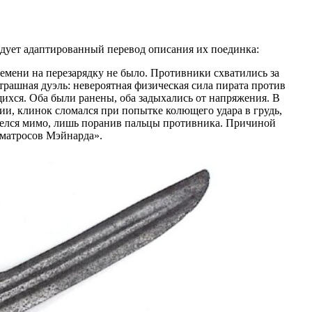
едует адаптированный перевод описания их поединка:
ремени на перезарядку не было. Противники схватились за
рашная дуэль: невероятная физическая сила пирата против
щихся. Оба были ранены, оба задыхались от напряжения. В
ии, клинок сломался при попытке колющего удара в грудь,
ишелся мимо, лишь поранив пальцы противника. Причиной
 матросов Мэйнарда».