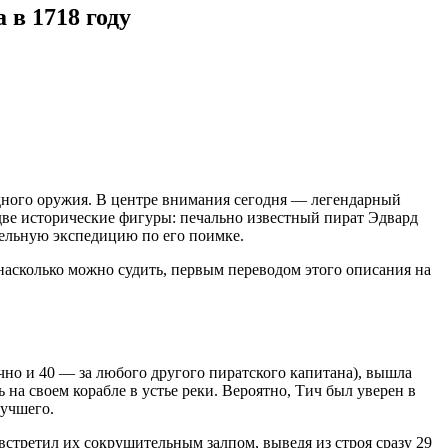
в 1718 году
ного оружия. В центре внимания сегодня — легендарный
две исторические фигуры: печально известный пират Эдвард
тельную экспедицию по его поимке.
насколько можно судить, первым переводом этого описания на
лично и 40 — за любого другого пиратского капитана), вышла
на своем корабле в устье реки. Вероятно, Тич был уверен в
лучшего.
 встретил их сокрушительным залпом, выведя из строя сразу 29