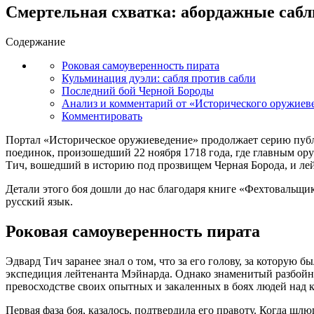
Смертельная схватка: абордажные сабл
Содержание
Роковая самоуверенность пирата
Кульминация дуэли: сабля против сабли
Последний бой Черной Бороды
Анализ и комментарий от «Исторического оружиев
Комментировать
Портал «Историческое оружиеведение» продолжает серию публ
поединок, произошедший 22 ноября 1718 года, где главным ор
Тич, вошедший в историю под прозвищем Черная Борода, и ле
Детали этого боя дошли до нас благодаря книге «Фехтовальщи
русский язык.
Роковая самоуверенность пирата
Эдвард Тич заранее знал о том, что за его голову, за которую 
экспедиция лейтенанта Мэйнарда. Однако знаменитый разбойник 
превосходстве своих опытных и закаленных в боях людей над к
Первая фаза боя, казалось, подтвердила его правоту. Когда шл