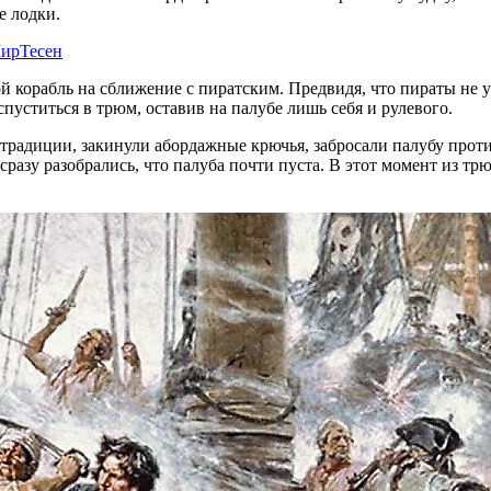
е лодки.
ирТесен
й корабль на сближение с пиратским. Предвидя, что пираты не 
пуститься в трюм, оставив на палубе лишь себя и рулевого.
по традиции, закинули абордажные крючья, забросали палубу пр
 сразу разобрались, что палуба почти пуста. В этот момент из т