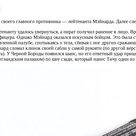
и
л своего главного противника — лейтенанта Мэйнарда. Далее сл
тенанту удалось увернуться, а пират получил ранение в лицо. В
офицера. Однако Мэйнард оказался искусным бойцом. Это была ст
ленной палубе, спотыкаясь о тела, сбивая с ног других сражаю
ард сломал клинок своей сабли у самой рукояти (по другой верс
та). У Черной Бороды появился шанс, но его ответный удар пр
тландским палашом) по шее сзади, который нанес Тичу один из