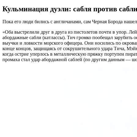
Кульминация дуэли: сабля против сабл
Пока его люди бились с англичанами, сам Черная Борода наше
«Оба выстрелили друг в друга из пистолетов почти в упор. Лей
абордажные сабли (катлассы). Тич громко пообещал зарубить 
выучки и ловкости морского офицера. Они носились по окровав
конце концов, защищаясь от сокрушительного удара Тича, Мэйн
когда острие уперлось в металлическую пряжку портупеи пира
промаха стал удар абордажной саблей (по другим данным — шо