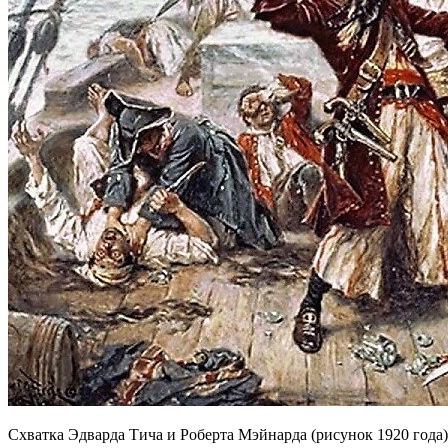
Схватка Эдварда Тича и Роберта Мэйнарда (рисунок 1920 года)