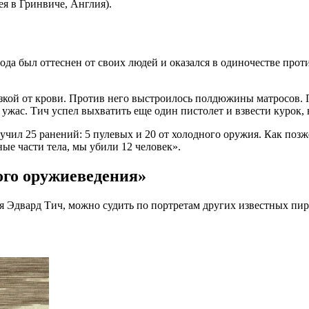
ея в Гринвиче, Англия).
ода был оттеснен от своих людей и оказался в одиночестве про
ьзкой от крови. Против него выстроилось полдюжины матросов. 
л ужас. Тич успел выхватить еще один пистолет и взвести курок, 
учил 25 ранений: 5 пулевых и 20 от холодного оружия. Как поз
ые части тела, мы убили 12 человек».
ого оружиеведения»
 Эдвард Тич, можно судить по портретам других известных пира