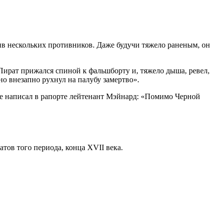
тив нескольких противников. Даже будучи тяжело раненым, он
Пират прижался спиной к фальшборту и, тяжело дыша, ревел,
но внезапно рухнул на палубу замертво».
же написал в рапорте лейтенант Мэйнард: «Помимо Черной
тов того периода, конца XVII века.