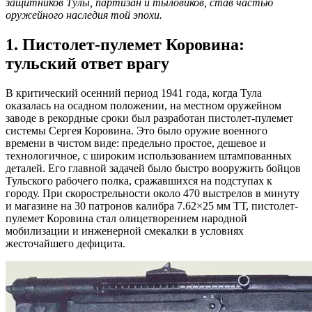
защитников Тулы, партизан и тыловиков, став частью
оружейного наследия той эпохи.
1. Пистолет-пулемет Коровина:
тульский ответ врагу
В критический осенний период 1941 года, когда Тула
оказалась на осадном положении, на местном оружейном
заводе в рекордные сроки был разработан пистолет-пулемет
системы Сергея Коровина. Это было оружие военного
времени в чистом виде: предельно простое, дешевое и
технологичное, с широким использованием штампованных
деталей. Его главной задачей было быстро вооружить бойцов
Тульского рабочего полка, сражавшихся на подступах к
городу. При скорострельности около 470 выстрелов в минуту
и магазине на 30 патронов калибра 7.62×25 мм ТТ, пистолет-
пулемет Коровина стал олицетворением народной
мобилизации и инженерной смекалки в условиях
жесточайшего дефицита.