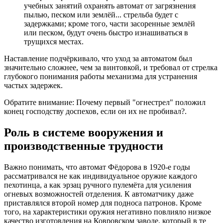
учебных занятий охранять автомат от загрязнения
пылью, песком или землёй... стрельба будет с
задержками; кроме того, части засоренные землёй
или песком, будут очень быстро изнашиваться в
трущихся местах.
Наставление подчёркивало, что уход за автоматом был
значительно сложнее, чем за винтовкой, и требовал от стрелка
глубокого понимания работы механизма для устранения
частых задержек.
Обратите внимание: Почему первый "огнестрел" положил
конец господству доспехов, если он их не пробивал?.
Роль в системе вооружения и
производственные трудности
Важно понимать, что автомат Фёдорова в 1920-е годы
рассматривался не как индивидуальное оружие каждого
пехотинца, а как эрзац ручного пулемёта для усиления
огневых возможностей отделения. К автоматчику даже
приставлялся второй номер для подноса патронов. Кроме
того, на характеристики оружия негативно повлияло низкое
качество изготовления на Ковровском заводе, который в те