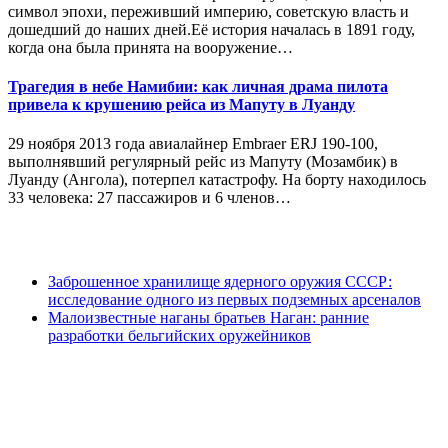
символ эпохи, переживший империю, советскую власть и
дошедший до наших дней.Её история началась в 1891 году,
когда она была принята на вооружение…
Трагедия в небе Намибии: как личная драма пилота
привела к крушению рейса из Мапуту в Луанду
29 ноября 2013 года авиалайнер Embraer ERJ 190-100,
выполнявший регулярный рейс из Мапуту (Мозамбик) в
Луанду (Ангола), потерпел катастрофу. На борту находилось
33 человека: 27 пассажиров и 6 членов…
Заброшенное хранилище ядерного оружия СССР:
исследование одного из первых подземных арсеналов
Малоизвестные наганы братьев Наган: ранние
разработки бельгийских оружейников