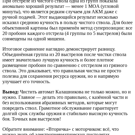
При отстреле из чистого ствола одна из групп показала
аномально хороший результат — менее 1 MOA (угловой
минуты), что является редким случаем для АКМ даже с
ручной подачей. Этот выдающийся результат несколько
исказил среднюю кучность в пользу чистого ствола. Для более
объективной картины был применён метод суперпозиции: все
20 пробоин каждого отстрела (4 группы по 5 выстрелов) были
совмещены на одной мишени.
Итоговое сравнение наглядно демонстрирует разницу.
Объединённая группа из 20 выстрелов после чистки ствола
имеет значительно лучшую кучность и более плотное
размещение пробоин по сравнению с отстрелом из грязного
ствола. Это доказывает, что правильная чистка не просто
полезна для сохранения ресурса оружия, но и напрямую
улучшает его точность.
Вывод:
Чистить автомат Калашникова не только можно, но и
нужно. Главное — делать это правильно, с казённой части и
без использования абразивных методов, которые могут
повредить ствол. Грамотное обслуживание гарантирует
долгий срок службы оружия и стабильно высокую кучность
боя. Точных вам выстрелов!
Обратите внимание: «Вторичка» с моторчиком: всё, что
нужно знать об электропневматических пистолетах.