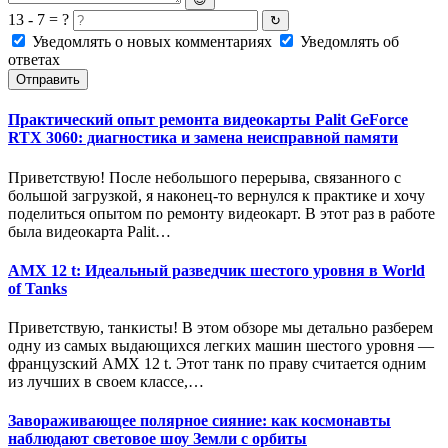
13 - 7 = ?
↻
Уведомлять о новых комментариях
Уведомлять об
ответах
Отправить
Практический опыт ремонта видеокарты Palit GeForce
RTX 3060: диагностика и замена неисправной памяти
Приветствую! После небольшого перерыва, связанного с
большой загрузкой, я наконец-то вернулся к практике и хочу
поделиться опытом по ремонту видеокарт. В этот раз в работе
была видеокарта Palit…
AMX 12 t: Идеальный разведчик шестого уровня в World
of Tanks
Приветствую, танкисты! В этом обзоре мы детально разберем
одну из самых выдающихся легких машин шестого уровня —
французский AMX 12 t. Этот танк по праву считается одним
из лучших в своем классе,…
Завораживающее полярное сияние: как космонавты
наблюдают световое шоу Земли с орбиты