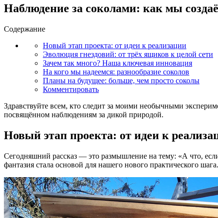
Наблюдение за соколами: как мы созда
Содержание
Новый этап проекта: от идеи к реализации
Эволюция гнездовий: от трёх ящиков к целой сети
Зачем так много? Наша ключевая инновация
На кого мы надеемся: разнообразие соколов
Планы на будущее: больше, чем просто соколы
Комментировать
Здравствуйте всем, кто следит за моими необычными эксперим
посвящённом наблюдениям за дикой природой.
Новый этап проекта: от идеи к реализа
Сегодняшний рассказ — это размышление на тему: «А что, есл
фантазия стала основой для нашего нового практического шага