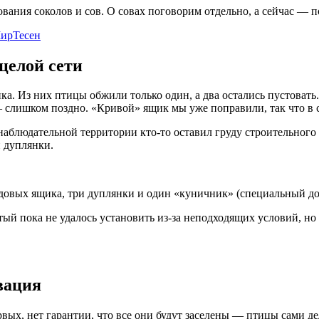
ования соколов и сов. О совах поговорим отдельно, а сейчас — п
ирТесен
целой сети
а. Из них птицы обжили только один, а два остались пустоват
 слишком поздно. «Кривой» ящик мы уже поправили, так что в 
наблюдательной территории кто-то оставил груду строительного 
 дуплянки.
ездовых ящика, три дуплянки и один «куничник» (специальный до
й пока не удалось установить из-за неподходящих условий, но 
вация
вых, нет гарантии, что все они будут заселены — птицы сами д