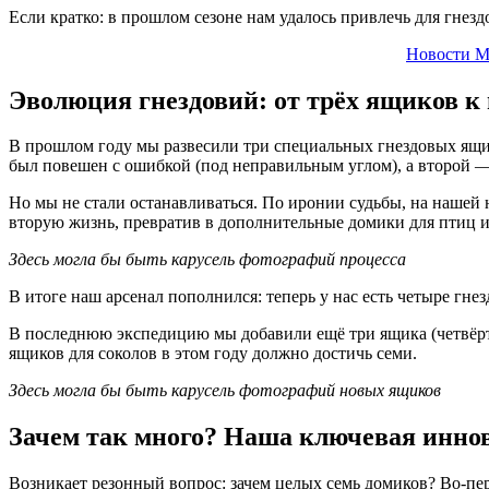
Если кратко: в прошлом сезоне нам удалось привлечь для гнезд
Новости М
Эволюция гнездовий: от трёх ящиков к 
В прошлом году мы развесили три специальных гнездовых ящик
был повешен с ошибкой (под неправильным углом), а второй —
Но мы не стали останавливаться. По иронии судьбы, на нашей 
вторую жизнь, превратив в дополнительные домики для птиц и
Здесь могла бы быть карусель фотографий процесса
В итоге наш арсенал пополнился: теперь у нас есть четыре гн
В последнюю экспедицию мы добавили ещё три ящика (четвёрты
ящиков для соколов в этом году должно достичь семи.
Здесь могла бы быть карусель фотографий новых ящиков
Зачем так много? Наша ключевая инно
Возникает резонный вопрос: зачем целых семь домиков? Во-пер