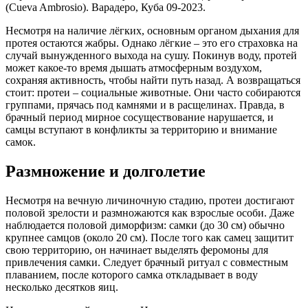
(Cueva Ambrosio). Варадеро, Куба 09-2023.
Несмотря на наличие лёгких, основным органом дыхания для
протея остаются жабры. Однако лёгкие – это его страховка на
случай вынужденного выхода на сушу. Покинув воду, протей
может какое-то время дышать атмосферным воздухом,
сохраняя активность, чтобы найти путь назад. А возвращаться
стоит: протеи – социальные животные. Они часто собираются
группами, прячась под камнями и в расщелинах. Правда, в
брачный период мирное сосуществование нарушается, и
самцы вступают в конфликты за территорию и внимание
самок.
Размножение и долголетие
Несмотря на вечную личиночную стадию, протеи достигают
половой зрелости и размножаются как взрослые особи. Даже
наблюдается половой диморфизм: самки (до 30 см) обычно
крупнее самцов (около 20 см). После того как самец защитит
свою территорию, он начинает выделять феромоны для
привлечения самки. Следует брачный ритуал с совместным
плаванием, после которого самка откладывает в воду
несколько десятков яиц.