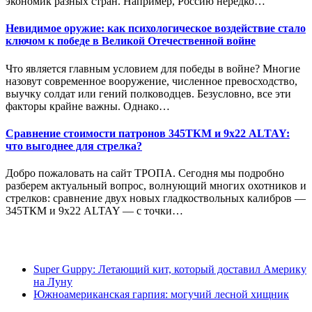
экономик разных стран. Например, Россию нередко…
Невидимое оружие: как психологическое воздействие стало
ключом к победе в Великой Отечественной войне
Что является главным условием для победы в войне? Многие
назовут современное вооружение, численное превосходство,
выучку солдат или гений полководцев. Безусловно, все эти
факторы крайне важны. Однако…
Сравнение стоимости патронов 345ТКМ и 9х22 ALTAY:
что выгоднее для стрелка?
Добро пожаловать на сайт ТРОПА. Сегодня мы подробно
разберем актуальный вопрос, волнующий многих охотников и
стрелков: сравнение двух новых гладкоствольных калибров —
345ТКМ и 9х22 ALTAY — с точки…
Super Guppy: Летающий кит, который доставил Америку
на Луну
Южноамериканская гарпия: могучий лесной хищник