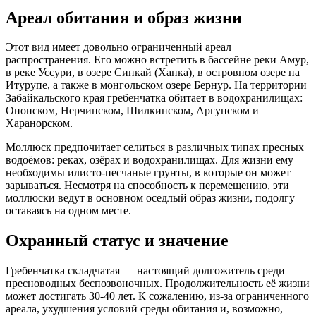
Ареал обитания и образ жизни
Этот вид имеет довольно ограниченный ареал
распространения. Его можно встретить в бассейне реки Амур,
в реке Уссури, в озере Синкай (Ханка), в островном озере на
Итурупе, а также в монгольском озере Бернур. На территории
Забайкальского края гребенчатка обитает в водохранилищах:
Ононском, Нерчинском, Шилкинском, Аргунском и
Харанорском.
Моллюск предпочитает селиться в различных типах пресных
водоёмов: реках, озёрах и водохранилищах. Для жизни ему
необходимы илисто-песчаные грунты, в которые он может
зарываться. Несмотря на способность к перемещению, эти
моллюски ведут в основном оседлый образ жизни, подолгу
оставаясь на одном месте.
Охранный статус и значение
Гребенчатка складчатая — настоящий долгожитель среди
пресноводных беспозвоночных. Продолжительность её жизни
может достигать 30-40 лет. К сожалению, из-за ограниченного
ареала, ухудшения условий среды обитания и, возможно,