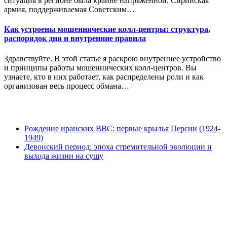
ситуация в регионе была крайне напряжённой. Сирийская
армия, поддерживаемая Советским…
Как устроены мошеннические колл-центры: структура,
распорядок дня и внутренние правила
Здравствуйте. В этой статье я раскрою внутреннее устройство
и принципы работы мошеннических колл-центров. Вы
узнаете, кто в них работает, как распределены роли и как
организован весь процесс обмана…
Рождение иранских ВВС: первые крылья Персии (1924-
1949)
Девонский период: эпоха стремительной эволюции и
выхода жизни на сушу