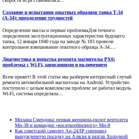
скорости игра становилась…
Создание и испытания опытных образцов танка Т-34
(А-34): преодоление трудностей
Определение массы и первые проблемыДля точного
определения эксплуатационных характеристик будущего
танка, 12 января 1940 года на заводе № 183 провели
контрольное взвешивание опытного образца А-34.…
Диагностика и попытка ремонта магнитолы PX6:
проблемы с Wi-Fi, зависаниями и включением
Всем привет! В этой статье мы разберем интересный случай
ремонта автомобильной магнитолы на Android. Устройство
поступило с целым комплексом проблем: не работал модуль
Wi-Fi, система определяла…
Милана Смердова: первая женщина-пилот вертолета
Ми-38 и командир «косаткообразного» Ми-8
Как советский самолет Ан-24ЛР совершил
вынужденную посадку на Аляске в разгар Холодной