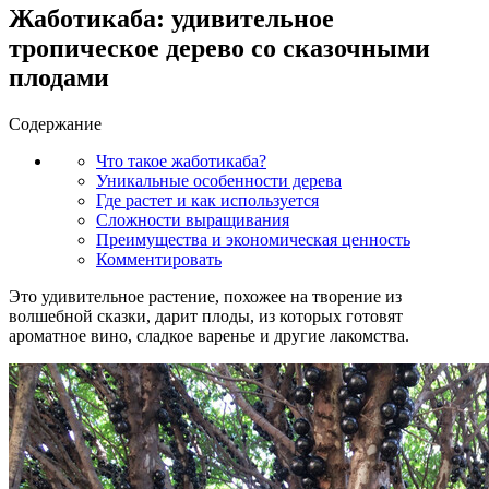
Жаботикаба: удивительное
тропическое дерево со сказочными
плодами
Содержание
Что такое жаботикаба?
Уникальные особенности дерева
Где растет и как используется
Сложности выращивания
Преимущества и экономическая ценность
Комментировать
Это удивительное растение, похожее на творение из
волшебной сказки, дарит плоды, из которых готовят
ароматное вино, сладкое варенье и другие лакомства.