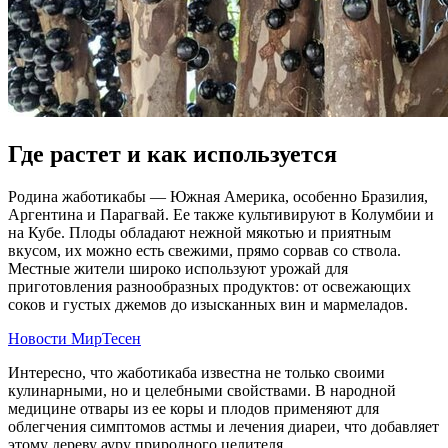
Где растет и как используется
Родина жаботикабы — Южная Америка, особенно Бразилия,
Аргентина и Парагвай. Ее также культивируют в Колумбии и
на Кубе. Плоды обладают нежной мякотью и приятным
вкусом, их можно есть свежими, прямо сорвав со ствола.
Местные жители широко используют урожай для
приготовления разнообразных продуктов: от освежающих
соков и густых джемов до изысканных вин и мармеладов.
Новости МирТесен
Интересно, что жаботикаба известна не только своими
кулинарными, но и целебными свойствами. В народной
медицине отвары из ее коры и плодов применяют для
облегчения симптомов астмы и лечения диареи, что добавляет
этому дереву ауру природного целителя.