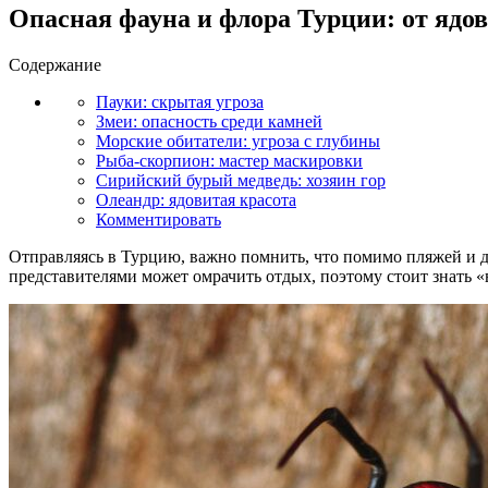
Опасная фауна и флора Турции: от ядо
Содержание
Пауки: скрытая угроза
Змеи: опасность среди камней
Морские обитатели: угроза с глубины
Рыба-скорпион: мастер маскировки
Сирийский бурый медведь: хозяин гор
Олеандр: ядовитая красота
Комментировать
Отправляясь в Турцию, важно помнить, что помимо пляжей и д
представителями может омрачить отдых, поэтому стоит знать «