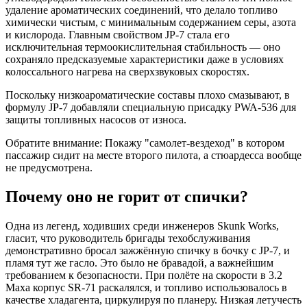
удаление ароматических соединений, что делало топливо
химически чистым, с минимальным содержанием серы, азота
и кислорода. Главным свойством JP-7 стала его
исключительная термоокислительная стабильность — оно
сохраняло предсказуемые характеристики даже в условиях
колоссального нагрева на сверхзвуковых скоростях.
Поскольку низкоароматические составы плохо смазывают, в
формулу JP-7 добавляли специальную присадку PWA-536 для
защиты топливных насосов от износа.
Обратите внимание: Покажу "самолет-вездеход" в котором
пассажир сидит на месте второго пилота, а стюардесса вообще
не предусмотрена.
Почему оно не горит от спички?
Одна из легенд, ходивших среди инженеров Skunk Works,
гласит, что руководитель бригады техобслуживания
демонстративно бросал зажжённую спичку в бочку с JP-7, и
пламя тут же гасло. Это было не бравадой, а важнейшим
требованием к безопасности. При полёте на скорости в 3.2
Маха корпус SR-71 раскалялся, и топливо использовалось в
качестве хладагента, циркулируя по планеру. Низкая летучесть