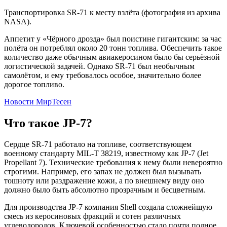
Транспортировка SR-71 к месту взлёта (фотография из архива
NASA).
Аппетит у «Чёрного дрозда» был поистине гигантским: за час
полёта он потреблял около 20 тонн топлива. Обеспечить такое
количество даже обычным авиакеросином было бы серьёзной
логистической задачей. Однако SR-71 был необычным
самолётом, и ему требовалось особое, значительно более
дорогое топливо.
Новости МирТесен
Что такое JP-7?
Сердце SR-71 работало на топливе, соответствующем
военному стандарту MIL-T 38219, известному как JP-7 (Jet
Propellant 7). Технические требования к нему были невероятно
строгими. Например, его запах не должен был вызывать
тошноту или раздражение кожи, а по внешнему виду оно
должно было быть абсолютно прозрачным и бесцветным.
Для производства JP-7 компания Shell создала сложнейшую
смесь из керосиновых фракций и сотен различных
углеводородов. Ключевой особенностью стало почти полное