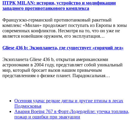
ПТРК MILAN: история, устройство и модификации
западного противотанкового комплекса
Французско-германский противотанковый ракетный
комплекс «Милан» продолжает поступать из Европы в зоны
современных конфликтов. Несмотря на то, что он уже не
является новейшим оружием, его эксплуатация…
Gliese 436 b: Экзопланета, где существует «горячий лед»
Экзопланета Gliese 436 b, открытая американскими
астрономами в 2004 году, представляет собой уникальный
мир, который бросает вызов нашим привычным
представлениям о физике планет. Парадоксальная…
Осенняя удача: редкие дятлы и другие птицы в лесах
Подмосковья
Авария Boeing 767 в Форт-Лодердейле: утечка топлива,
пожар и ошибки при эвакуации