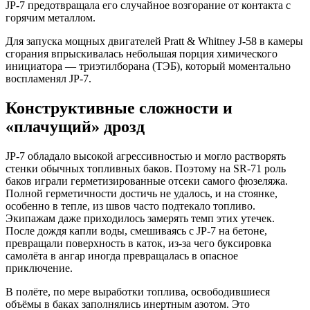
JP-7 предотвращала его случайное возгорание от контакта с
горячим металлом.
Для запуска мощных двигателей Pratt & Whitney J-58 в камеры
сгорания впрыскивалась небольшая порция химического
инициатора — триэтилборана (ТЭБ), который моментально
воспламенял JP-7.
Конструктивные сложности и
«плачущий» дрозд
JP-7 обладало высокой агрессивностью и могло растворять
стенки обычных топливных баков. Поэтому на SR-71 роль
баков играли герметизированные отсеки самого фюзеляжа.
Полной герметичности достичь не удалось, и на стоянке,
особенно в тепле, из швов часто подтекало топливо.
Экипажам даже приходилось замерять темп этих утечек.
После дождя капли воды, смешиваясь с JP-7 на бетоне,
превращали поверхность в каток, из-за чего буксировка
самолёта в ангар иногда превращалась в опасное
приключение.
В полёте, по мере выработки топлива, освободившиеся
объёмы в баках заполнялись инертным азотом. Это