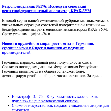
Ретропонедельник №176: Исследуем советский
рентгенофлуоресцентный анализатор КРАБ-3УМ
В новой серии нашей еженедельной рубрики мы знакомимся с
уникальным образцом советской измерительной техники —
бездифракционным рентгеновским анализатором КРАБ-3УМ.
Сразу уточним: цифра «3» в…
Новости оружейного мира: рост охоты в Германии,
судебные иски к Ruger и новинки от ведущих
производителей
Германия: парадоксальный рост популярности охоты
Согласно последним данным, Федеративная Республика
Германия выделяется на общеевропейском фоне,
демонстрируя устойчивый рост числа охотников. За три…
Катастрофа Ил-76 в Баку: халатность, хаос «лихих
нулевых» и цена человеческой ошибки
Сложное искусство: как создают уникальные ливреи для
самолетов