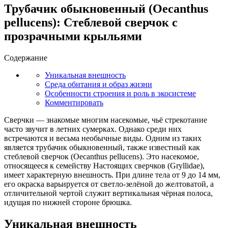
Трубачик обыкновенный (Oecanthus
pellucens): Стеблевой сверчок с
прозрачными крыльями
Содержание
Уникальная внешность
Среда обитания и образ жизни
Особенности строения и роль в экосистеме
Комментировать
Сверчки — знакомые многим насекомые, чьё стрекотание
часто звучит в летних сумерках. Однако среди них
встречаются и весьма необычные виды. Одним из таких
является трубачик обыкновенный, также известный как
стеблевой сверчок (Oecanthus pellucens). Это насекомое,
относящееся к семейству Настоящих сверчков (Gryllidae),
имеет характерную внешность. При длине тела от 9 до 14 мм,
его окраска варьируется от светло-зелёной до желтоватой, а
отличительной чертой служит вертикальная чёрная полоса,
идущая по нижней стороне брюшка.
Уникальная внешность