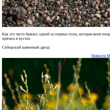
Как это часто бывает, одной из первых птиц, которая меня поп
прячась в кустах.
Сибирский каменный дрозд
Новости М