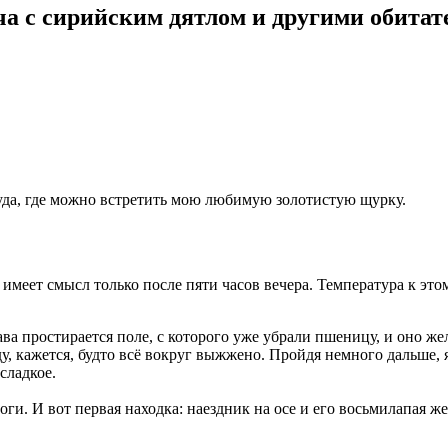
ча с сирийским дятлом и другими обита
туда, где можно встретить мою любимую золотистую щурку.
меет смысл только после пяти часов вечера. Температура к этому
ава простирается поле, с которого уже убрали пшеницу, и оно же
у, кажется, будто всё вокруг выжжено. Пройдя немного дальше, 
сладкое.
ги. И вот первая находка: наездник на осе и его восьмилапая же