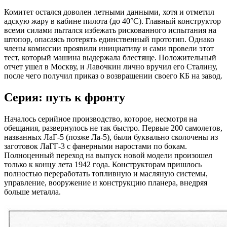
Комитет остался доволен летными данными, хотя и отметил
адскую жару в кабине пилота (до 40°C). Главный конструктор
всеми силами пытался избежать рискованного испытания на
штопор, опасаясь потерять единственный прототип. Однако
члены комиссии проявили инициативу и сами провели этот
тест, который машина выдержала блестяще. Положительный
отчет ушел в Москву, и Лавочкин лично вручил его Сталину,
после чего получил приказ о возвращении своего КБ на завод.
Серия: путь к фронту
Началось серийное производство, которое, несмотря на
обещания, развернулось не так быстро. Первые 200 самолетов,
названных ЛаГ-5 (позже Ла-5), были буквально сколочены из
заготовок ЛаГГ-3 с фанерными наростами по бокам.
Полноценный переход на выпуск новой модели произошел
только к концу лета 1942 года. Конструкторам пришлось
полностью переработать топливную и масляную системы,
управление, вооружение и конструкцию планера, внедряя
больше металла.