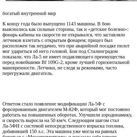
богатый внутренний мир
К концу года было выпущено 1143 машины. В бою
выяснились как сильные стороны, так и «детские болезни»:
фонарь кабины на скорости не открывался, что заставляло
летчиков взлетать с открытым фонарем; прицел был
расположен так неудачно, что при аварийной посадке пилот
мог удариться об него головой. Бои под Сталинградом
показали, что Ла-5 не имеет подавляющего преимущества
перед новейшими Bf 109G-2, кроме лучшей горизонтальной
маневренности. Летчики, не следя за режимами, часто
перегружали двигатель.
Ответом стало появление модификации Ла-5Ф с
форсированным двигателем М-82Ф, который мог постоянно
работать на повышенных оборотах. Улучшили аэродинамику,
и скорость выросла на 50 км/ч. Следующим шагом стал
Ла-5ФН с системой непосредственного впрыска топлива,
добавившей 150 л.с. Эта машина уже могла на равных
бороться с «Мессершмиттами» и показала себя героем