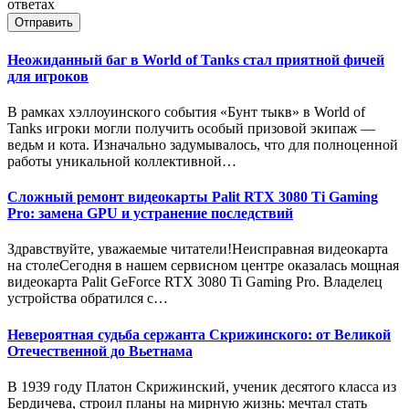
ответах
Отправить
Неожиданный баг в World of Tanks стал приятной фичей
для игроков
В рамках хэллоуинского события «Бунт тыкв» в World of
Tanks игроки могли получить особый призовой экипаж —
ведьм и кота. Изначально задумывалось, что для полноценной
работы уникальной коллективной…
Сложный ремонт видеокарты Palit RTX 3080 Ti Gaming
Pro: замена GPU и устранение последствий
Здравствуйте, уважаемые читатели!Неисправная видеокарта
на столеСегодня в нашем сервисном центре оказалась мощная
видеокарта Palit GeForce RTX 3080 Ti Gaming Pro. Владелец
устройства обратился с…
Невероятная судьба сержанта Скрижинского: от Великой
Отечественной до Вьетнама
В 1939 году Платон Скрижинский, ученик десятого класса из
Бердичева, строил планы на мирную жизнь: мечтал стать