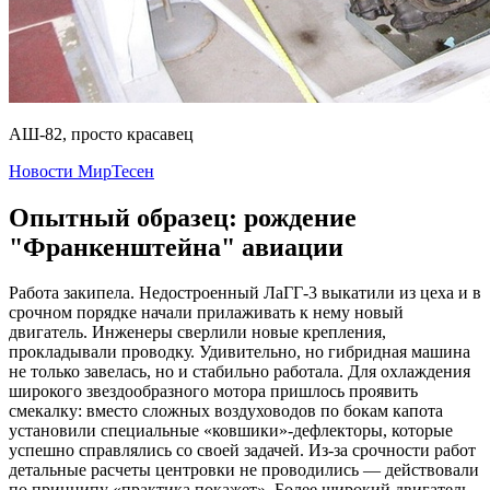
АШ-82, просто красавец
Новости МирТесен
Опытный образец: рождение
"Франкенштейна" авиации
Работа закипела. Недостроенный ЛаГГ-3 выкатили из цеха и в
срочном порядке начали прилаживать к нему новый
двигатель. Инженеры сверлили новые крепления,
прокладывали проводку. Удивительно, но гибридная машина
не только завелась, но и стабильно работала. Для охлаждения
широкого звездообразного мотора пришлось проявить
смекалку: вместо сложных воздуховодов по бокам капота
установили специальные «ковшики»-дефлекторы, которые
успешно справлялись со своей задачей. Из-за срочности работ
детальные расчеты центровки не проводились — действовали
по принципу «практика покажет». Более широкий двигатель