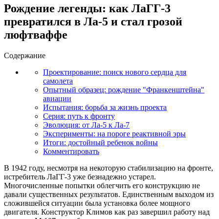
Рождение легенды: как ЛаГГ-3
превратился в Ла-5 и стал грозой
люфтваффе
Содержание
Проектирование: поиск нового сердца для
самолета
Опытный образец: рождение "Франкенштейна"
авиации
Испытания: борьба за жизнь проекта
Серия: путь к фронту
Эволюция: от Ла-5 к Ла-7
Эксперименты: на пороге реактивной эры
Итоги: достойный ребенок войны
Комментировать
В 1942 году, несмотря на некоторую стабилизацию на фронте,
истребитель ЛаГГ-3 уже безнадежно устарел.
Многочисленные попытки облегчить его конструкцию не
давали существенных результатов. Единственным выходом из
сложившейся ситуации была установка более мощного
двигателя. Конструктор Климов как раз завершил работу над