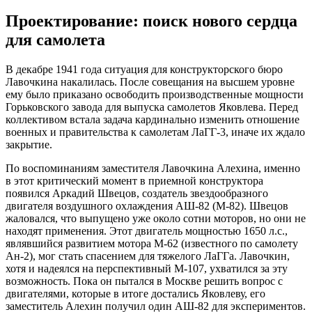
Проектирование: поиск нового сердца
для самолета
В декабре 1941 года ситуация для конструкторского бюро
Лавочкина накалилась. После совещания на высшем уровне
ему было приказано освободить производственные мощности
Горьковского завода для выпуска самолетов Яковлева. Перед
коллективом встала задача кардинально изменить отношение
военных и правительства к самолетам ЛаГГ-3, иначе их ждало
закрытие.
По воспоминаниям заместителя Лавочкина Алехина, именно
в этот критический момент в приемной конструктора
появился Аркадий Швецов, создатель звездообразного
двигателя воздушного охлаждения АШ-82 (М-82). Швецов
жаловался, что выпущено уже около сотни моторов, но они не
находят применения. Этот двигатель мощностью 1650 л.с.,
являвшийся развитием мотора М-62 (известного по самолету
Ан-2), мог стать спасением для тяжелого ЛаГГа. Лавочкин,
хотя и надеялся на перспективный М-107, ухватился за эту
возможность. Пока он пытался в Москве решить вопрос с
двигателями, которые в итоге достались Яковлеву, его
заместитель Алехин получил один АШ-82 для экспериментов.