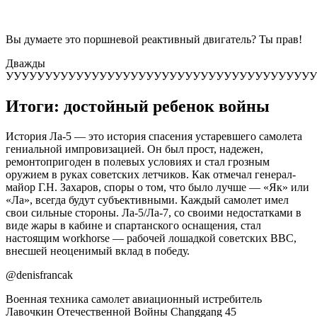
Вы думаете это поршневой реактивный двигатель? Ты прав!
Дважды
УУУУУУУУУУУУУУУУУУУУУУУУУУУУУУУУУУУУУУУУ
Итоги: достойный ребенок войны
История Ла-5 — это история спасения устаревшего самолета
гениальной импровизацией. Он был прост, надежен,
ремонтопригоден в полевых условиях и стал грозным
оружием в руках советских летчиков. Как отмечал генерал-
майор Г.Н. Захаров, споры о том, что было лучше — «Як» или
«Ла», всегда будут субъективными. Каждый самолет имел
свои сильные стороны. Ла-5/Ла-7, со своими недостатками в
виде жары в кабине и спартанского оснащения, стал
настоящим workhorse — рабочей лошадкой советских ВВС,
внесшей неоценимый вклад в победу.
@denisfrancak
Военная техника самолет авиационный истребитель
Лавочкин Отечественной Войны Changgang 45