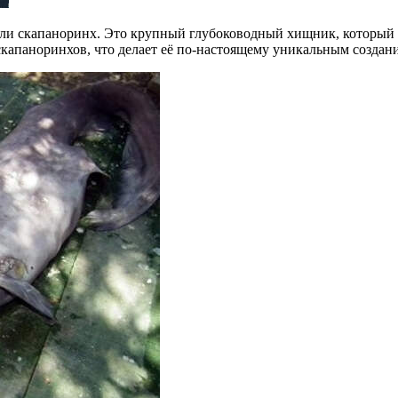
 или скапаноринх. Это крупный глубоководный хищник, который 
капаноринхов, что делает её по-настоящему уникальным создан