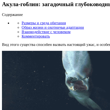
Акула-гоблин: загадочный глубоковод
Содержание
Размеры и среда обитания
Образ жизни и охотничьи адаптации
Взаимодействие с человеком
Комментировать
Вид этого существа способен вызвать настоящий ужас, и особен