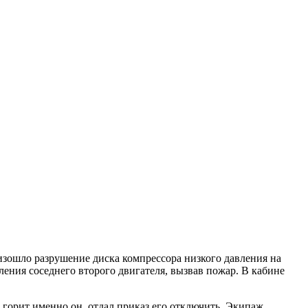
оизошло разрушение диска компрессора низкого давления на
ения соседнего второго двигателя, вызвав пожар. В кабине
горит именно он, отдал приказ его отключить. Экипаж,