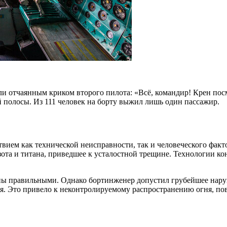
и отчаянным криком второго пилота: «Всё, командир! Крен посм
ой полосы. Из 111 человек на борту выжил лишь один пассажир.
ствием как технической неисправности, так и человеческого фа
ота и титана, приведшее к усталостной трещине. Технологии ко
ны правильными. Однако бортинженер допустил грубейшее нару
 Это привело к неконтролируемому распространению огня, повр