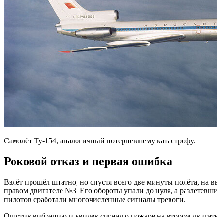
Самолёт Ту-154, аналогичный потерпевшему катастрофу.
Роковой отказ и первая ошибка
Взлёт прошёл штатно, но спустя всего две минуты полёта, на 
правом двигателе №3. Его обороты упали до нуля, а разлетевш
пилотов сработали многочисленные сигналы тревоги.
Ощутив вибрацию и увидев сигнал о пожаре на втором двигател