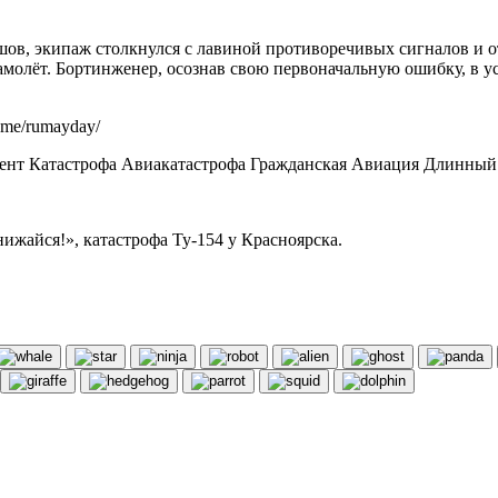
шов, экипаж столкнулся с лавиной противоречивых сигналов и о
амолёт. Бортинженер, осознав свою первоначальную ошибку, в 
.me/rumayday/
нт Катастрофа Авиакатастрофа Гражданская Авиация Длинный 
нижайся!», катастрофа Ту-154 у Красноярска.