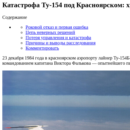
Катастрофа Ту-154 под Красноярском: 
Содержание
Роковой отказ и первая ошибка
Цепь неверных решений
Потеря управления и катастрофа
Причины и выводы расследования
Комментировать
23 декабря 1984 года в красноярском аэропорту лайнер Ту-154
командованием капитана Виктора Фалькова — опытнейшего пило