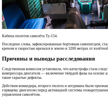
Кабина пилотов самолёта Ту-154.
Последние слова, зафиксированные бортовым самописцем, стал
креном и скоростью врезался в землю в 3200 метрах от взлётн
Причины и выводы расследования
Следственная комиссия установила, что катастрофа стала след
компрессора двигателя — включение твёрдой фазы на основе аз
такие скрытые дефекты.
Действия командира, второго пилота и штурмана были призна
горящему двигателю перед активацией системы пожаротушения.
управления самолётом.