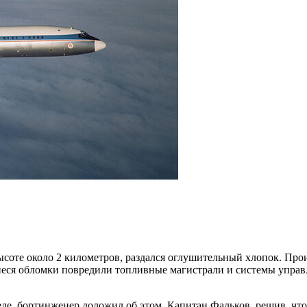
высоте около 2 километров, раздался оглушительный хлопок. Пр
иеся обломки повредили топливные магистрали и системы управл
е, бортинженер доложил об этом. Капитан Фальков, решив, что 