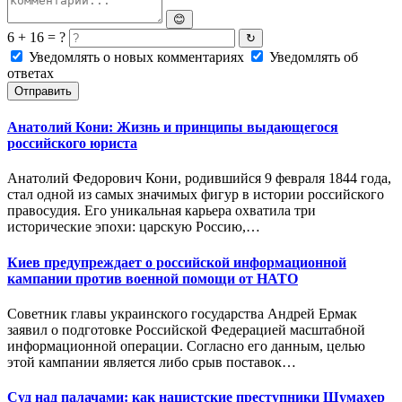
😊
6 + 16 = ?
↻
Уведомлять о новых комментариях
Уведомлять об
ответах
Отправить
Анатолий Кони: Жизнь и принципы выдающегося
российского юриста
Анатолий Федорович Кони, родившийся 9 февраля 1844 года,
стал одной из самых значимых фигур в истории российского
правосудия. Его уникальная карьера охватила три
исторические эпохи: царскую Россию,…
Киев предупреждает о российской информационной
кампании против военной помощи от НАТО
Советник главы украинского государства Андрей Ермак
заявил о подготовке Российской Федерацией масштабной
информационной операции. Согласно его данным, целью
этой кампании является либо срыв поставок…
Суд над палачами: как нацистские преступники Шумахер