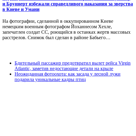
и Бруннерт избежали справедливого наказания за зверства
в Киеве и Умани
На фотографии, сделанной в оккупированном Киеве
немецким военным фотографом Йоханнесом Хехле,
запечатлен солдат СС, роющийся в останках жертв массовых
расстрелов. Снимок был сделан в районе Бабьего…
Бдительный пассажир предотвратил вылет рейса Virgin
Atlantic, заметив недостающие детали на крыле
Неожиданная фотоохота: как засада у лесной лужи
подарила уникальные кадры птиц