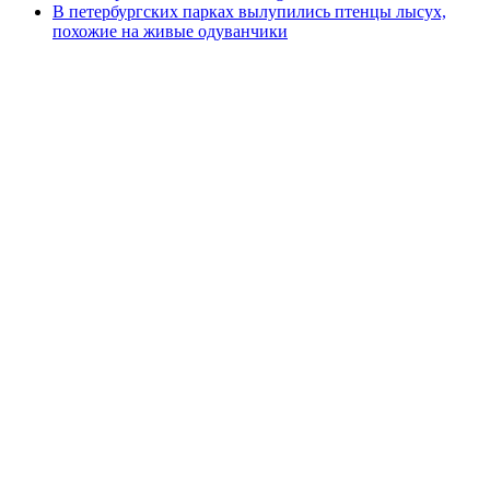
В петербургских парках вылупились птенцы лысух,
похожие на живые одуванчики