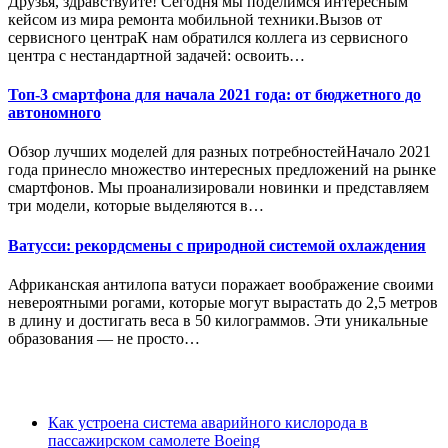
Друзья, здравствуйте! Сегодня мы поделимся интересным
кейсом из мира ремонта мобильной техники.Вызов от
сервисного центраК нам обратился коллега из сервисного
центра с нестандартной задачей: освоить…
Топ-3 смартфона для начала 2021 года: от бюджетного до
автономного
Обзор лучших моделей для разных потребностейНачало 2021
года принесло множество интересных предложений на рынке
смартфонов. Мы проанализировали новинки и представляем
три модели, которые выделяются в…
Ватусси: рекордсмены с природной системой охлаждения
Африканская антилопа ватуси поражает воображение своими
невероятными рогами, которые могут вырастать до 2,5 метров
в длину и достигать веса в 50 килограммов. Эти уникальные
образования — не просто…
Как устроена система аварийного кислорода в
пассажирском самолете Boeing