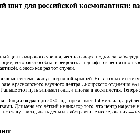
ий щит для российской космонавтики: вз
ный центр мирового уровня, честно говоря, подумала: «Очередно
люции, которая способна перекроить ландшафт отечественной ко
тикой, а здесь как раз тот случай.
тниковые системы живут под одной крышей. Не в разных институт
 базе Красноярского научного центра Сибирского отделения РАН
аньше этот путь занимал годы, а иногда и десятилетия. Теперь
ия. Общий бюджет до 2030 года превышает 1,4 миллиарда рубле
ами. Для меня это чёткий индикатор того, что центр нацелен н
 не станут вкладывать деньги в абстрактные исследования — 
ают