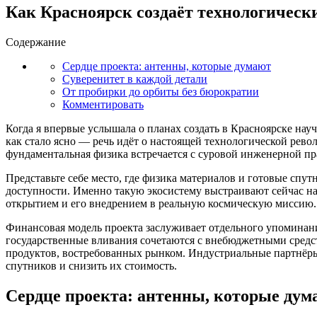
Как Красноярск создаёт технологическ
Содержание
Сердце проекта: антенны, которые думают
Суверенитет в каждой детали
От пробирки до орбиты без бюрократии
Комментировать
Когда я впервые услышала о планах создать в Красноярске науч
как стало ясно — речь идёт о настоящей технологической рево
фундаментальная физика встречается с суровой инженерной прак
Представьте себе место, где физика материалов и готовые спу
доступности. Именно такую экосистему выстраивают сейчас на
открытием и его внедрением в реальную космическую миссию. Р
Финансовая модель проекта заслуживает отдельного упоминан
государственные вливания сочетаются с внебюджетными средств
продуктов, востребованных рынком. Индустриальные партнёры
спутников и снизить их стоимость.
Сердце проекта: антенны, которые дум