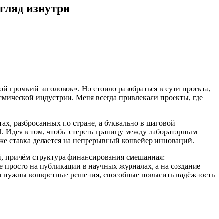
гляд изнутри
й громкий заголовок». Но стоило разобраться в сути проекта,
смической индустрии. Меня всегда привлекали проекты, где
ах, разбросанных по стране, а буквально в шаговой
. Идея в том, чтобы стереть границу между лабораторным
 же ставка делается на непрерывный конвейер инноваций.
й, причём структура финансирования смешанная:
е просто на публикации в научных журналах, а на создание
им нужны конкретные решения, способные повысить надёжность