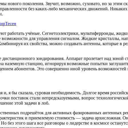
ы нового поколения. Звучит, возможно, суховато, но за этим ск
правленности без каких-либо механических движений. Никаких
и.
ирТесен
уют работать учёные. Сегнетоэлектрики, мультиферроиды, жидк
е возможности для управления сигналом. Жидкие кристаллы, на
 Комбинируя их свойства, можно создавать антенны, которые в 
ке дистанционного зондирования. Аппарат пролетает над зоной с
на наземную станцию, игнорируя возможные попытки заглушить 
ещением абонентов. Это совершенно иной уровень возможностей
и, я бы сказала, суровая необходимость. Долгое время российск
очки поставок стали непредсказуемыми, вопрос технологической
шение этой задачи в лоб.
ственных подрешёток для активных фазированных антенных решё
характеристик и приемлемую стоимость — задача архисложная. О
Но без этого шага все разговоры о лидерстве в космосе останут