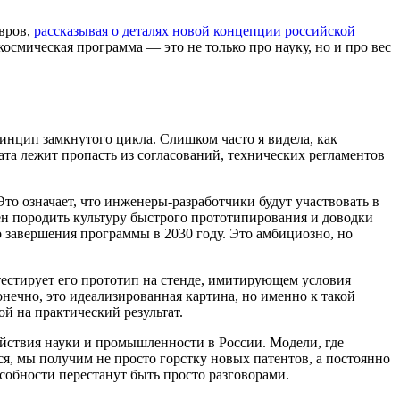
авров,
рассказывая о деталях новой концепции российской
космическая программа — это не только про науку, но и про вес
ринцип замкнутого цикла. Слишком часто я видела, как
та лежит пропасть из согласований, технических регламентов
о означает, что инженеры-разработчики будут участвовать в
н породить культуру быстрого прототипирования и доводки
о завершения программы в 2030 году. Это амбициозно, но
тестирует его прототип на стенде, имитирующем условия
онечно, это идеализированная картина, но именно к такой
й на практический результат.
ействия науки и промышленности в России. Модели, где
ся, мы получим не просто горстку новых патентов, а постоянно
обности перестанут быть просто разговорами.