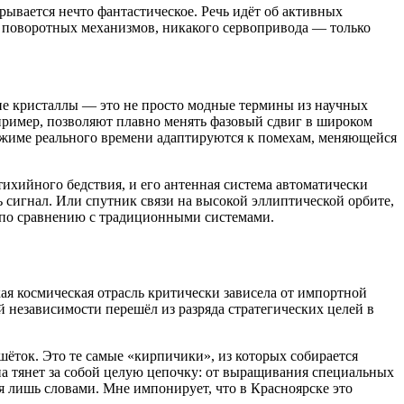
рывается нечто фантастическое. Речь идёт об активных
 поворотных механизмов, никакого сервопривода — только
ие кристаллы — это не просто модные термины из научных
пример, позволяют плавно менять фазовый сдвиг в широком
режиме реального времени адаптируются к помехам, меняющейся
тихийного бедствия, и его антенная система автоматически
сигнал. Или спутник связи на высокой эллиптической орбите,
 по сравнению с традиционными системами.
ая космическая отрасль критически зависела от импортной
 независимости перешёл из разряда стратегических целей в
ток. Это те самые «кирпичики», из которых собирается
на тянет за собой целую цепочку: от выращивания специальных
ся лишь словами. Мне импонирует, что в Красноярске это