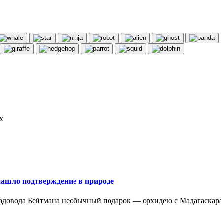
х
 нашло подтверждение в природе
адовода Бейтмана необычный подарок — орхидею с Мадагаскара. 