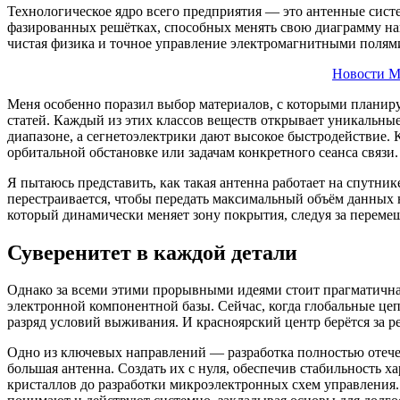
Технологическое ядро всего предприятия — это антенные систем
фазированных решётках, способных менять свою диаграмму на
чистая физика и точное управление электромагнитными полям
Новости М
Меня особенно поразил выбор материалов, с которыми планир
статей. Каждый из этих классов веществ открывает уникальны
диапазоне, а сегнетоэлектрики дают высокое быстродействие.
орбитальной обстановке или задачам конкретного сеанса связи.
Я пытаюсь представить, как такая антенна работает на спутни
перестраивается, чтобы передать максимальный объём данных 
который динамически меняет зону покрытия, следуя за перем
Суверенитет в каждой детали
Однако за всеми этими прорывными идеями стоит прагматичная 
электронной компонентной базы. Сейчас, когда глобальные цеп
разряд условий выживания. И красноярский центр берётся за ре
Одно из ключевых направлений — разработка полностью отече
большая антенна. Создать их с нуля, обеспечив стабильность 
кристаллов до разработки микроэлектронных схем управления. 