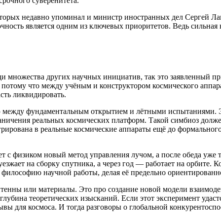
срочного суверенитета.
которых недавно упоминал и министр иностранных дел Сергей Л
очность является одним из ключевых приоритетов. Ведь сильная 
реди множества других научных инициатив, так это заявленный п
 потому что между учёным и конструктором космического аппара
сть ликвидировать.
ю между фундаментальным открытием и лётными испытаниями. Эт
аничения реальных космических платформ. Такой симбиоз долже
егрирована в реальные космические аппараты ещё до формальног
т с физиком новый метод управления лучом, а после обеда уже 
зжает на сборку спутника, а через год — работает на орбите. К
у философию научной работы, делая её предельно ориентированно
антенны или материалы. Это про создание новой модели взаимод
 глубина теоретических изысканий. Если этот эксперимент удаст
 для космоса. И тогда разговоры о глобальной конкурентоспос