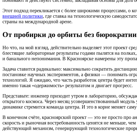
понимают и действуют системно, закладывая основы для долго
Этот подход перекликается с более широкими процессами, о 
внешней политики
, где ставка на технологическую самодостат
страны на международной арене.
От пробирки до орбиты без бюрократии
Но что, на мой взгляд, действительно выделяет этот проект с
блестящие лабораторные результаты годами пылятся на полках,
и банального непонимания. В Красноярске намерены эту пропа
Задача ставится радикально: максимально сократить дистанци
постановке научных экспериментов, а физики — понимать огр
технологий. Я ожидаю, что часть разработок центра будет инт
именно такая «одержимость» результатом и двигает прогресс.
Представьте: инженер приходит утром в лабораторию, обсуждае
открытого космоса. Через месяц усовершенствованный модуль уе
динамике стремится команда центра. И это в корне меняет сам
В конечном счёте, красноярский проект — это не просто про 
скорость и рыночная востребованность ценятся не меньше, чем
действующий механизм, генерирующий технологические прорывы