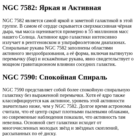
NGC 7582: Яркая и Активная
NGC 7582 является самой яркой и заметной галактикой в этой
группе. В самом её сердце скрывается сверхмассивная чёрная
дыра, чья масса оценивается примерно в 55 миллионов масс
нашего Солнца. Активное ядро галактики интенсивно
излучает в рентгеновском и ультрафиолетовом диапазонах.
Спиральные рукава NGC 7582 заполнены областями
активного звездообразования, а её форма, включая вытянутую
перемычку (бар) и искажённые рукава, явно свидетельствует о
мощном гравитационном влиянии соседних галактик.
NGC 7590: Спокойная Спираль
NGC 7590 представляет собой более спокойную спиральную
галактику без выраженной перемычки. Хотя её ядро также
классифицируется как активное, уровень этой активности
значительно ниже, чем у NGC 7582. Долгое время астрономы
считали, что её центр скрыт плотными пылевыми облаками,
но современные наблюдения показали, что активность там
невелика. Основной свет галактики исходит от
многочисленных молодых звёзд и звёздных скоплений,
рассыпанных по её диску.