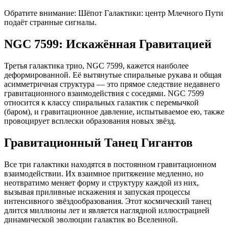
Обратите внимание: Шёпот Галактики: центр Млечного Пути
подаёт странные сигналы.
NGC 7599: Искажённая Гравитацией
Третья галактика трио, NGC 7599, кажется наиболее
деформированной. Её вытянутые спиральные рукава и общая
асимметричная структура — это прямое следствие недавнего
гравитационного взаимодействия с соседями. NGC 7599
относится к классу спиральных галактик с перемычкой
(баром), и гравитационное давление, испытываемое ею, также
провоцирует всплески образования новых звёзд.
Гравитационный Танец Гигантов
Все три галактики находятся в постоянном гравитационном
взаимодействии. Их взаимное притяжение медленно, но
неотвратимо меняет форму и структуру каждой из них,
вызывая приливные искажения и запуская процессы
интенсивного звёздообразования. Этот космический танец
длится миллионы лет и является наглядной иллюстрацией
динамической эволюции галактик во Вселенной.