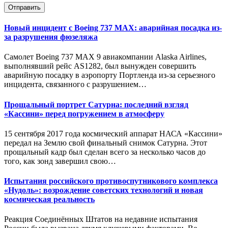
Отправить
Новый инцидент с Boeing 737 MAX: аварийная посадка из-
за разрушения фюзеляжа
Самолет Boeing 737 MAX 9 авиакомпании Alaska Airlines,
выполнявший рейс AS1282, был вынужден совершить
аварийную посадку в аэропорту Портленда из-за серьезного
инцидента, связанного с разрушением…
Прощальный портрет Сатурна: последний взгляд
«Кассини» перед погружением в атмосферу
15 сентября 2017 года космический аппарат НАСА «Кассини»
передал на Землю свой финальный снимок Сатурна. Этот
прощальный кадр был сделан всего за несколько часов до
того, как зонд завершил свою…
Испытания российского противоспутникового комплекса
«Нудоль»: возрождение советских технологий и новая
космическая реальность
Реакция Соединённых Штатов на недавние испытания