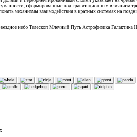
ми долями и переориентированными слоями указывает на чрезв
 туманности, сформированные под гравитационным влиянием тро
 понять механизмы взаимодействия в кратных системах на позд
вездное небо Телескоп Млечный Путь Астрофизика Галактика Н
х