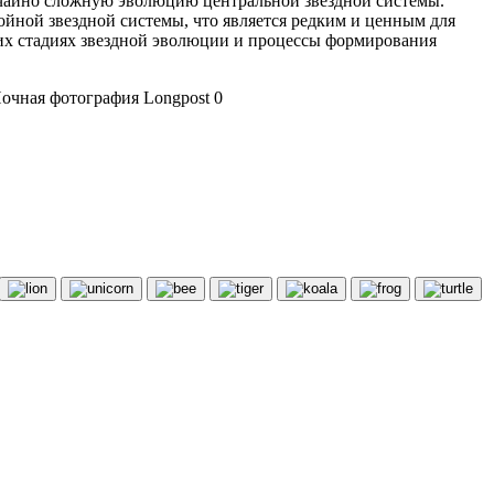
ычайно сложную эволюцию центральной звездной системы.
йной звездной системы, что является редким и ценным для
них стадиях звездной эволюции и процессы формирования
очная фотография Longpost 0