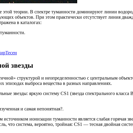
 этой теории. В спектре туманности доминируют линии водорода 
рующих объектов. При этом практически отсутствует линия дважд
ражена в каталогах:
туманности.
ирТесен
ной звезды
отичной» структурой и неопределенностью с центральным объек
их эпизодах выброса вещества в разных направлениях.
ные звезды: яркую систему CS1 (звезда спектрального класса B
зученная и самая непонятная?.
 источником ионизации туманности является слабая горячая звез
ль, что система, вероятно, тройная: CS1 — тесная двойная сист