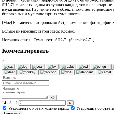
В целом, «хаотичная» морфология SH2-71 с ее множественны
SH2-71 считается одним из лучших кандидатов в планетарные
науки явлением. Изучение этого объекта помогает астрономам
биполярных и мультиполярных туманностей.
[Мое] Космическая астрономия Астрономические фотографии З
Больше интересных статей здесь: Космос.
Источник статьи: Туманность SH2-71 (Sharpless2-71).
Комментировать
?
😊
14 - 8 = ?
↻
Уведомлять о новых комментариях
Уведомлять об ответа
Отправить