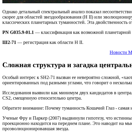
Однако детальный спектральный анализ показал несоответствие
скорее для областей звездообразования (H II) или эволюциони
классических планетарных туманностей. Эта двойственность от
PN G035.9-01.1
— классификация как возможной планетарной 
Ш2-71
— регистрация как области H II.
Новости М
Сложная структура и загадка централь
Особый интерес к SH2-71 вызван ее невероятно сложной, «ха
ориентированных под разными углами, что говорит о нескольк
Исследования выявили как минимум двух кандидатов в централь
CS2, смещенную относительно центра.
Обратите внимание: Почему туманность Кошачий Глаз - самая и
Ученые Фру и Паркер (2007) выдвинули гипотезу, что истинным
проекционно находится на переднем плане. Это наводит на мыс
проэволюционировавшая звезда.