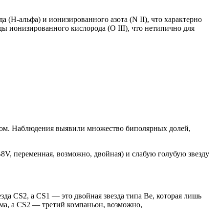
(H-альфа) и ионизированного азота (N II), что характерно
ы ионизированного кислорода (O III), что нетипично для
том. Наблюдения выявили множество биполярных долей,
8V, переменная, возможно, двойная) и слабую голубую звезду
да CS2, а CS1 — это двойная звезда типа Be, которая лишь
ема, а CS2 — третий компаньон, возможно,