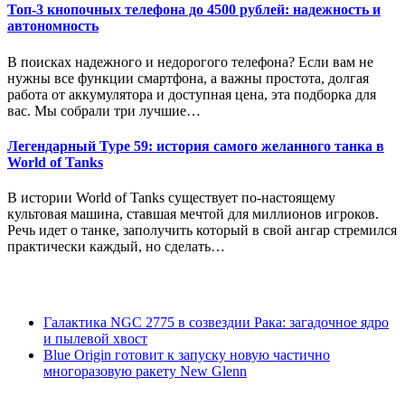
Топ-3 кнопочных телефона до 4500 рублей: надежность и
автономность
В поисках надежного и недорогого телефона? Если вам не
нужны все функции смартфона, а важны простота, долгая
работа от аккумулятора и доступная цена, эта подборка для
вас. Мы собрали три лучшие…
Легендарный Type 59: история самого желанного танка в
World of Tanks
В истории World of Tanks существует по-настоящему
культовая машина, ставшая мечтой для миллионов игроков.
Речь идет о танке, заполучить который в свой ангар стремился
практически каждый, но сделать…
Галактика NGC 2775 в созвездии Рака: загадочное ядро
и пылевой хвост
Blue Origin готовит к запуску новую частично
многоразовую ракету New Glenn