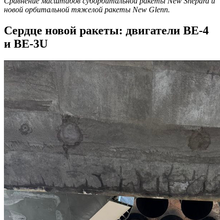
Сравнение масштабов суборбитальной ракеты New Shepard и
новой орбитальной тяжелой ракеты New Glenn.
Сердце новой ракеты: двигатели BE-4
и BE-3U