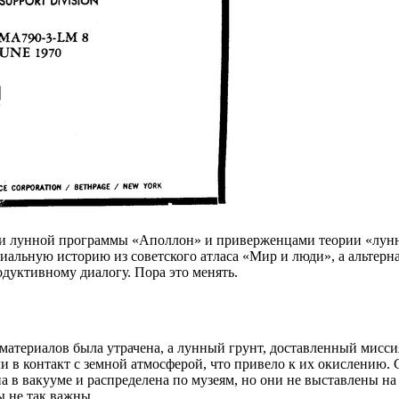
 лунной программы «Аполлон» и приверженцами теории «лунного
иальную историю из советского атласа «Мир и люди», а альтер
одуктивному диалогу. Пора это менять.
ь материалов была утрачена, а лунный грунт, доставленный мис
 в контакт с земной атмосферой, что привело к их окислению. 
а в вакууме и распределена по музеям, но они не выставлены н
 не так важны.