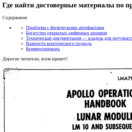
Где найти достоверные материалы по 
Содержание
Проблема с физическими артефактами
Богатство открытых цифровых архивов
Техническая документация — кладезь для энтузиас
Важность критического подхода
Комментировать
Дорогие читатели, всем привет!