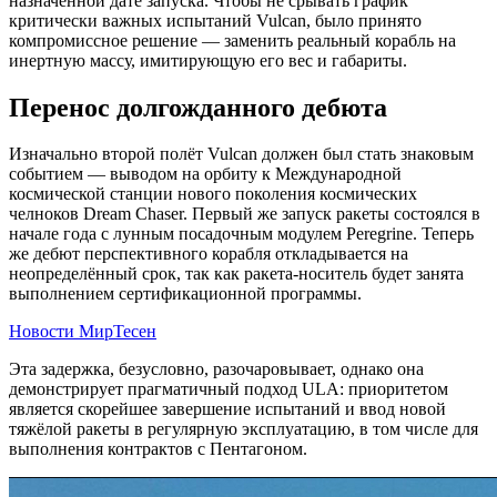
назначенной дате запуска. Чтобы не срывать график
критически важных испытаний Vulcan, было принято
компромиссное решение — заменить реальный корабль на
инертную массу, имитирующую его вес и габариты.
Перенос долгожданного дебюта
Изначально второй полёт Vulcan должен был стать знаковым
событием — выводом на орбиту к Международной
космической станции нового поколения космических
челноков Dream Chaser. Первый же запуск ракеты состоялся в
начале года с лунным посадочным модулем Peregrine. Теперь
же дебют перспективного корабля откладывается на
неопределённый срок, так как ракета-носитель будет занята
выполнением сертификационной программы.
Новости МирТесен
Эта задержка, безусловно, разочаровывает, однако она
демонстрирует прагматичный подход ULA: приоритетом
является скорейшее завершение испытаний и ввод новой
тяжёлой ракеты в регулярную эксплуатацию, в том числе для
выполнения контрактов с Пентагоном.