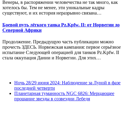
Венеры, в распоряжении человечества не так много, как
хотелось бы. Тем не менее, эти уникальные кадры
существуют, и их история неразрывно связана…
Боевой путь лёгкого танка Pz.Kpfw. II: от Норвегии до
Северной Африки
Продолжение. Предыдущую часть публикации можно
прочесть ЗДЕСЬ. Норвежская кампания: первое серьёзное
испытание Следующей операцией для танков Pz.Kpfw. II
стала оккупация Дании и Норвегии. Для этих…
Ночь 28/29 июня 2024: Наблюдение за Луной в фазе
последней четверти
Планетарная туманность NGC 6826: Мерцающее
прощание звезды в созвездии Лебедя