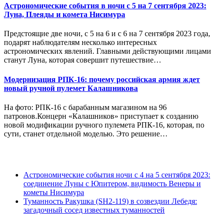
Астрономические события в ночи с 5 на 7 сентября 2023:
Луна, Плеяды и комета Нисимура
Предстоящие две ночи, с 5 на 6 и с 6 на 7 сентября 2023 года,
подарят наблюдателям несколько интересных
астрономических явлений. Главными действующими лицами
станут Луна, которая совершит путешествие…
Модернизация РПК-16: почему российская армия ждет
новый ручной пулемет Калашникова
На фото: РПК-16 с барабанным магазином на 96
патронов.Концерн «Калашников» приступает к созданию
новой модификации ручного пулемета РПК-16, которая, по
сути, станет отдельной моделью. Это решение…
Астрономические события ночи с 4 на 5 сентября 2023:
соединение Луны с Юпитером, видимость Венеры и
кометы Нисимура
Туманность Ракушка (SH2-119) в созвездии Лебедя:
загадочный сосед известных туманностей