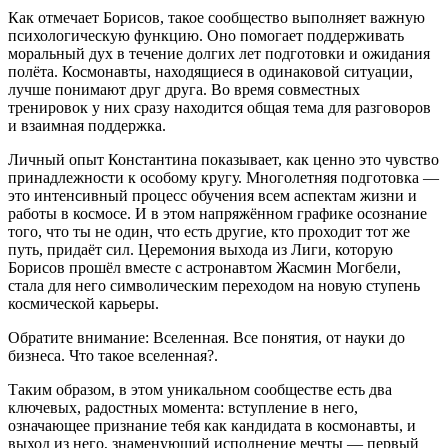
Как отмечает Борисов, такое сообщество выполняет важную
психологическую функцию. Оно помогает поддерживать
моральный дух в течение долгих лет подготовки и ожидания
полёта. Космонавты, находящиеся в одинаковой ситуации,
лучше понимают друг друга. Во время совместных
тренировок у них сразу находится общая тема для разговоров
и взаимная поддержка.
Личный опыт Константина показывает, как ценно это чувство
принадлежности к особому кругу. Многолетняя подготовка —
это интенсивный процесс обучения всем аспектам жизни и
работы в космосе. И в этом напряжённом графике осознание
того, что ты не один, что есть другие, кто проходит тот же
путь, придаёт сил. Церемония выхода из Лиги, которую
Борисов прошёл вместе с астронавтом Жасмин Могбели,
стала для него символическим переходом на новую ступень
космической карьеры.
Обратите внимание: Вселенная. Все понятия, от науки до
бизнеса. Что такое вселенная?.
Таким образом, в этом уникальном сообществе есть два
ключевых, радостных момента: вступление в него,
означающее признание тебя как кандидата в космонавты, и
выход из него, знаменующий исполнение мечты — первый