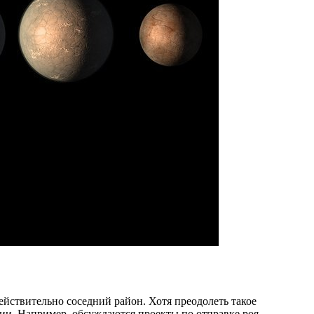
действительно соседний район. Хотя преодолеть такое
ии. Например, обсуждаются проекты по отправке роя