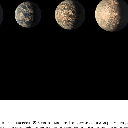
Земле — «всего» 39,5 световых лет. По космическим меркам это 
е позволяет учёным детально моделировать потенциальные мисс