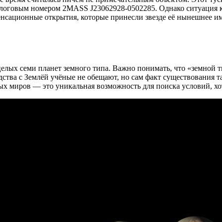
алоговым номером 2MASS J23062928-0502285. Однако ситуация к
енсационные открытия, которые принесли звезде её нынешнее и
елых семи планет земного типа. Важно понимать, что «земной ти
ства с Землёй учёные не обещают, но сам факт существования т
ых миров — это уникальная возможность для поиска условий, х