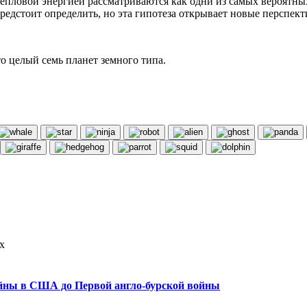
епловой энергией рассматриваются как одни из самых вероятны
дстоит определить, но эта гипотеза открывает новые перспекти
о целый семь планет земного типа.
х
войны в США до Первой англо-бурской войны