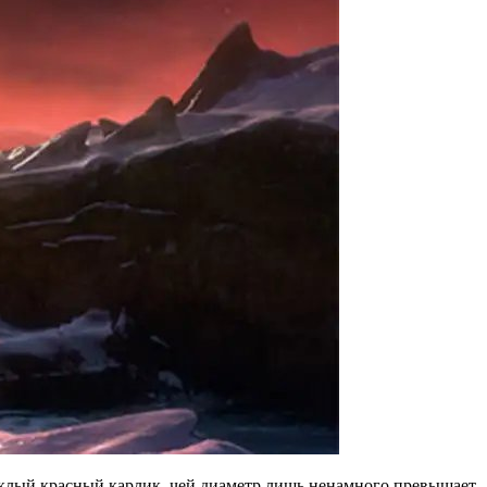
усклый красный карлик, чей диаметр лишь ненамного превышает