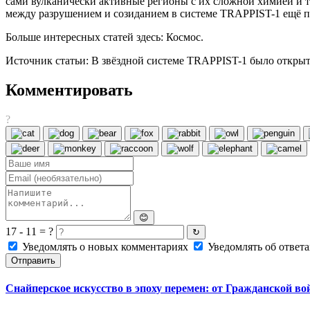
сами вулканически активные регионы с их сложной химией и т
между разрушением и созиданием в системе TRAPPIST-1 ещё пре
Больше интересных статей здесь: Космос.
Источник статьи: В звёздной системе TRAPPIST-1 было открыт
Комментировать
?
😊
17 - 11 = ?
↻
Уведомлять о новых комментариях
Уведомлять об ответа
Отправить
Снайперское искусство в эпоху перемен: от Гражданской 