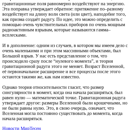
гравитационные поля равномерно воздействуют на энергию.
Эта поправка утверждает обратное: притяжение по–разному
воздействует на длину волн света (или цвет), наподобие того,
как призма создаёт радугу. По идее, это можно определить с
помощью очень чувствительных приборов по очень мощным
радиоактивным взрывам, которые называются гамма–
всплесками.
И в дополнение: одним из случаев, в котором мы имеем дело с
очень маленькими и при этом массивными объектами, был
Большой взрыв. У нас есть представление о том, что
происходило сразу после “нулевого момента”, и теория
гравитационной радуги этого не меняет. Возраст Вселенной,
её первоначальное расширение и все процессы после этого
остаются такими же, как нам известно.
Однако теория относительности гласит, что размер
сингулярности в момент, когда она начала расширяться, был
равен нулю — математической точке. Гравитационная радуга
утверждает другое: размеры Вселенной были крошечными, но
не были равны нулю. Это, в свою очередь, означает, что
Вселенная могла постоянно существовать до момента, когда
начала расширяться.
Новости МирТесен