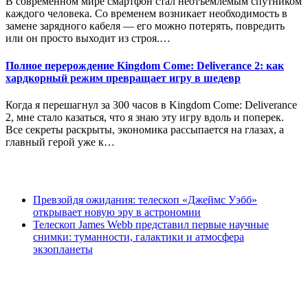
В современном мире смартфон стал неотъемлемым спутником
каждого человека. Со временем возникает необходимость в
замене зарядного кабеля — его можно потерять, повредить
или он просто выходит из строя.…
Полное перерождение Kingdom Come: Deliverance 2: как
хардкорный режим превращает игру в шедевр
Когда я перешагнул за 300 часов в Kingdom Come: Deliverance
2, мне стало казаться, что я знаю эту игру вдоль и поперек.
Все секреты раскрыты, экономика рассыпается на глазах, а
главный герой уже к…
Превзойдя ожидания: телескоп «Джеймс Уэбб»
открывает новую эру в астрономии
Телескоп James Webb представил первые научные
снимки: туманности, галактики и атмосфера
экзопланеты