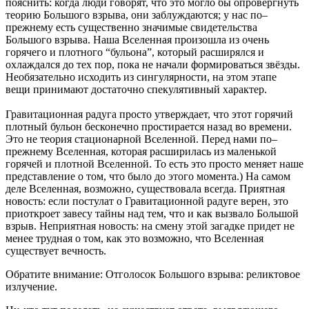
пояснить: когда люди говорят, что это могло бы опровергнуть
теорию Большого взрыва, они заблуждаются; у нас по–
прежнему есть существенно значимые свидетельства
Большого взрыва. Наша Вселенная произошла из очень
горячего и плотного “бульона”, который расширялся и
охлаждался до тех пор, пока не начали формироваться звёзды.
Необязательно исходить из сингулярности, на этом этапе
вещи принимают достаточно спекулятивный характер.
Гравитационная радуга просто утверждает, что этот горячий
плотный бульон бесконечно простирается назад во времени.
Это не теория стационарной Вселенной. Перед нами по–
прежнему Вселенная, которая расширилась из маленькой
горячей и плотной Вселенной. То есть это просто меняет наше
представление о том, что было до этого момента.) На самом
деле Вселенная, возможно, существовала всегда. Приятная
новость: если постулат о Гравитационной радуге верен, это
приоткроет завесу тайны над тем, что и как вызвало Большой
взрыв. Неприятная новость: на смену этой загадке придет не
менее трудная о том, как это возможно, что Вселенная
существует вечность.
Обратите внимание: Отголосок Большого взрыва: реликтовое
излучение.