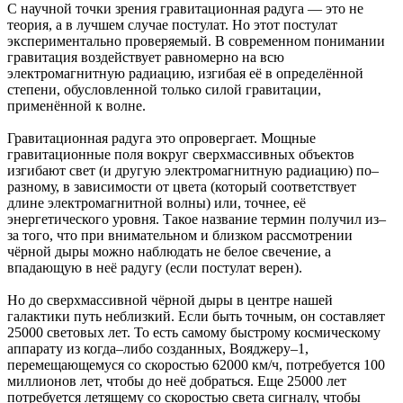
С научной точки зрения гравитационная радуга — это не
теория, а в лучшем случае постулат. Но этот постулат
экспериментально проверяемый. В современном понимании
гравитация воздействует равномерно на всю
электромагнитную радиацию, изгибая её в определённой
степени, обусловленной только силой гравитации,
применённой к волне.
Гравитационная радуга это опровергает. Мощные
гравитационные поля вокруг сверхмассивных объектов
изгибают свет (и другую электромагнитную радиацию) по–
разному, в зависимости от цвета (который соответствует
длине электромагнитной волны) или, точнее, её
энергетического уровня. Такое название термин получил из–
за того, что при внимательном и близком рассмотрении
чёрной дыры можно наблюдать не белое свечение, а
впадающую в неё радугу (если постулат верен).
Но до сверхмассивной чёрной дыры в центре нашей
галактики путь неблизкий. Если быть точным, он составляет
25000 световых лет. То есть самому быстрому космическому
аппарату из когда–либо созданных, Вояджеру–1,
перемещающемуся со скоростью 62000 км/ч, потребуется 100
миллионов лет, чтобы до неё добраться. Еще 25000 лет
потребуется летящему со скоростью света сигналу, чтобы