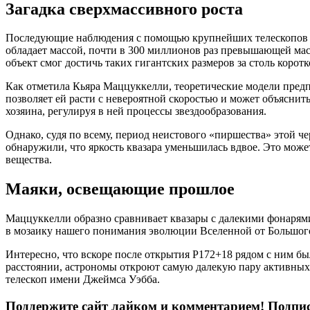
Загадка сверхмассивного роста
Последующие наблюдения с помощью крупнейших телескопов ми
обладает массой, почти в 300 миллионов раз превышающей мас
объект смог достичь таких гигантских размеров за столь корот
Как отметила Кьяра Маццуккелли, теоретические модели предп
позволяет ей расти с невероятной скоростью и может объяснит
хозяина, регулируя в ней процессы звездообразования.
Однако, судя по всему, период неистового «пиршества» этой 
обнаружили, что яркость квазара уменьшилась вдвое. Это мож
вещества.
Маяки, освещающие прошлое
Маццуккелли образно сравнивает квазары с далекими фонарям
в мозаику нашего понимания эволюции Вселенной от Большого
Интересно, что вскоре после открытия P172+18 рядом с ним бы
расстоянии, астрономы откроют самую далекую пару активных 
телескоп имени Джеймса Уэбба.
Поддержите сайт лайком и комментарием! Подпис