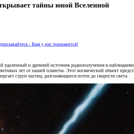
открывает тайны юной Вселенной
писывайтесь - Вам у нас понравится!
 удаленный и древний источник радиоизлучения в наблюдаемой
ветовых лет от нашей планеты. Этот космический объект предст
ргает струи частиц, разгоняющиеся почти до скорости света.