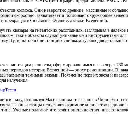
известного как P172+18. (Фотография предоставлена: ESO/M. Ko
объектов космоса. Они невероятно древние, массивные и облад
огромной скоростью, захватывает и поглощает окружающее вещест
д и превращая их в самые светящиеся маяки Вселенной.
чать квазары на гигантских расстояниях, заглядывая в далекое 
ядосом, такие объекты служат уникальными инструментами для 
ному Пути, на таких дистанциях слишком тусклы для детального 
ется настоящим реликтом, сформировавшимся всего через 780 ми
очных периодов истории Вселенной — эпоху реионизации. В нач
называемыми темными веками. Появление первых звезд и квазаро
для излучения.
ирТесен
адиосигналу, используя Магеллановы телескопы в Чили. Этот с
вета. Такие частицы испускают огромное количество радиовол
о типа. Ученые полагают, что релятивистские струи играют клю