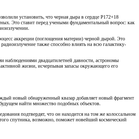
волили установить, что черная дыра в сердце P172+18
тных. Это ставит перед учеными фундаментальный вопрос: как
диоизлучении.
роцесс аккреции (поглощения материи) черной дырой. Это
 радиоизлучение также способно влиять на всю галактику-
ыми наблюдениями двадцатилетней давности, астрономы
й активной жизни, исчерпывая запасы окружающего его
Каждый новый обнаруженный квазар добавляет новый фрагмент
 будущем найти множество подобных объектов.
дования подтвердят, что он находится на том же колоссальном
 этого спутника, возможно, поможет новейший космический