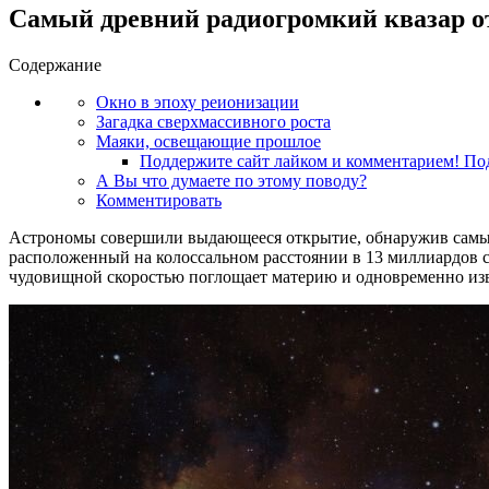
Самый древний радиогромкий квазар 
Содержание
Окно в эпоху реионизации
Загадка сверхмассивного роста
Маяки, освещающие прошлое
Поддержите сайт лайком и комментарием! Под
А Вы что думаете по этому поводу?
Комментировать
Астрономы совершили выдающееся открытие, обнаружив самый
расположенный на колоссальном расстоянии в 13 миллиардов с
чудовищной скоростью поглощает материю и одновременно изве