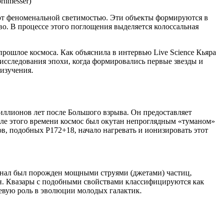
rnmesser)
ают феноменальной светимостью. Эти объекты формируются в
во. В процессе этого поглощения выделяется колоссальная
прошлое космоса. Как объяснила в интервью Live Science Кьяра
исследования эпохи, когда формировались первые звезды и
изучения.
ллионов лет после Большого взрыва. Он предоставляет
але этого времени космос был окутан непроглядным «туманом»
в, подобных P172+18, начало нагревать и ионизировать этот
игнал был порожден мощными струями (джетами) частиц,
н. Квазары с подобными свойствами классифицируются как
чевую роль в эволюции молодых галактик.