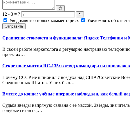
😊
12 - 3 = ?
↻
Уведомлять о новых комментариях
Уведомлять об ответа
Отправить
Сравнение стоимости и функционала: Яндекс Телефония и M
В своей работе маркетолога я регулярно настраиваю телефонию
проектах…
Секретные миссии RC-135: взгляд командира на шпионаж в 
Почему СССР не шпионил с воздуха над США?Советские Военн
Соединенных Штатов. У них был…
Вместе до конца: учёные впервые наблюдали, как белый к
Судьба звезды напрямую связана с её массой. Звёзды, значител
голубые гиганты,…