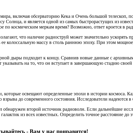
ра, включая обсерваторию Кека и Очень большой телескоп, поз
су Солнца, и является одной из самых быстрорастущих из извес
кое по космическим меркам время? Возможно, ответ кроется в ра
олагают, что наличие радиоструй может значительно ускорять п
ь ее колоссальную массу в столь раннюю эпоху. При этом мощное
черной дыры подходит к концу. Сравнив новые данные с архивн
ет указывать на то, что он вступает в завершающую стадию свое
и, которые освещают определенные эпохи в истории космоса. 
 взрыва до современного состояния. Исследователи надеются в
л обнаружен второй источник радиоволн. Если дальнейшие иссле
галактик из всех известных. Определить точное расстояние до
ывайтесь - Вам у нас понравится!