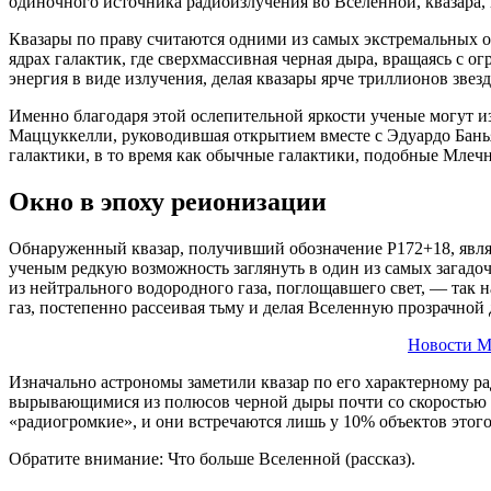
одиночного источника радиоизлучения во Вселенной, квазара, 
Квазары по праву считаются одними из самых экстремальных 
ядрах галактик, где сверхмассивная черная дыра, вращаясь с 
энергия в виде излучения, делая квазары ярче триллионов звез
Именно благодаря этой ослепительной яркости ученые могут изу
Маццуккелли, руководившая открытием вместе с Эдуардо Бань
галактики, в то время как обычные галактики, подобные Млеч
Окно в эпоху реионизации
Обнаруженный квазар, получивший обозначение P172+18, явля
ученым редкую возможность заглянуть в один из самых загад
из нейтрального водородного газа, поглощавшего свет, — так 
газ, постепенно рассеивая тьму и делая Вселенную прозрачной 
Новости М
Изначально астрономы заметили квазар по его характерному р
вырывающимися из полюсов черной дыры почти со скоростью с
«радиогромкие», и они встречаются лишь у 10% объектов этог
Обратите внимание: Что больше Вселенной (рассказ).