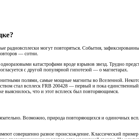
дке?
ые радиовсплески могут повторяться. События, зафиксированные
повторов — сотни.
одноразовыми катастрофами вроде взрывов звезд. Трудно предста
согласуется с другой популярной гипотезой — о магнетарах.
гнитными полями, самые мощные магниты во Вселенной. Некото
ьством стал всплеск FRB 200428 — первый и пока единственный
е выяснилось, что и этот всплеск был повторяющимся.
бязательно. Возможно, природа повторяющихся и одиночных всп
 имеют совершенно разное происхождение. Классический пример