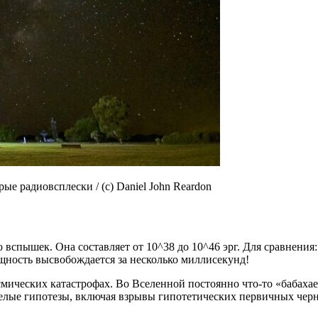
е радиовсплески / (с) Daniel John Reardon
 вспышек. Она составляет от 10^38 до 10^46 эрг. Для сравнения
мощность высвобождается за несколько миллисекунд!
мических катастрофах. Во Вселенной постоянно что-то «бабахае
лые гипотезы, включая взрывы гипотетических первичных черны