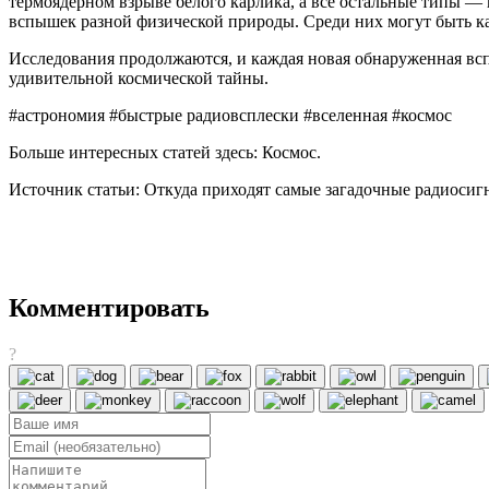
термоядерном взрыве белого карлика, а все остальные типы —
вспышек разной физической природы. Среди них могут быть ка
Исследования продолжаются, и каждая новая обнаруженная всп
удивительной космической тайны.
#астрономия #быстрые радиовсплески #вселенная #космос
Больше интересных статей здесь: Космос.
Источник статьи: Откуда приходят самые загадочные радиосиг
Комментировать
?