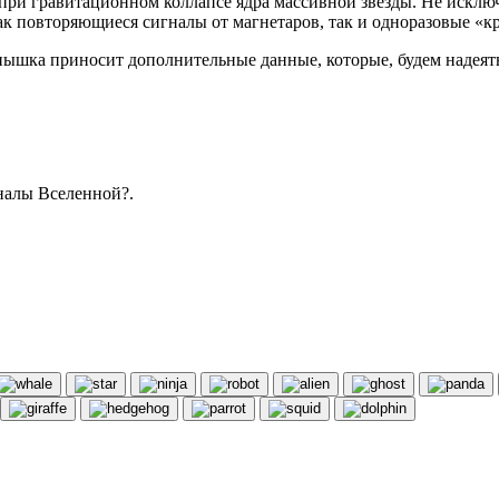
 при гравитационном коллапсе ядра массивной звезды. Не исклю
к повторяющиеся сигналы от магнетаров, так и одноразовые «к
ышка приносит дополнительные данные, которые, будем надеятьс
налы Вселенной?.