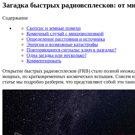
Загадка быстрых радиовсплесков: от м
Содержание
Скепсис и земные помехи
Комичный случай с микроволновкой
Определение расстояния и источника
Энергия и возможные катастрофы
Повторяющиеся сигналы: ключ к разгадке?
Одна загадка или несколько?
Комментировать
Открытие быстрых радиовсплесков (FRB) стало полной неожида
мощных, но кратковременных космических вспышек. Совсем нед
статье мы подробно разберем, что представляют собой эти таи