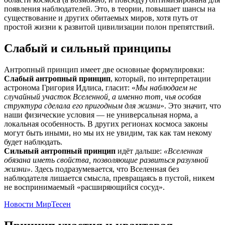
появления наблюдателей. Это, в теории, повышает шансы на
существование и других обитаемых миров, хотя путь от
простой жизни к развитой цивилизации полон препятствий.
Слабый и сильный принципы
Антропный принцип имеет две основные формулировки:
Слабый антропный принцип
, который, по интерпретации
астронома Григория Идлиса, гласит: «
Мы наблюдаем не
случайный участок Вселенной, а именно тот, чья особая
структура сделала его пригодным для жизни
». Это значит, что
наши физические условия — не универсальная норма, а
локальная особенность. В других регионах космоса законы
могут быть иными, но мы их не увидим, так как там некому
будет наблюдать.
Сильный антропный принцип
идёт дальше:
«Вселенная
обязана иметь свойства, позволяющие развиться разумной
жизни»
. Здесь подразумевается, что Вселенная без
наблюдателя лишается смысла, превращаясь в пустой, никем
не воспринимаемый «расширяющийся сосуд».
Новости МирТесен