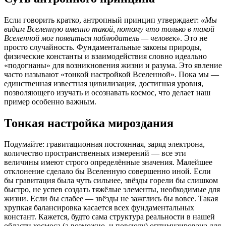
Если говорить кратко, антропный принцип утверждает:
«Мы
видим Вселенную именно такой, потому что только в такой
Вселенной мог появиться наблюдатель — человек»
. Это не
просто случайность. Фундаментальные законы природы,
физические константы и взаимодействия словно идеально
«подогнаны» для возникновения жизни и разума. Это явление
часто называют «тонкой настройкой Вселенной». Пока мы —
единственная известная цивилизация, достигшая уровня,
позволяющего изучать и осознавать космос, что делает наш
пример особенно важным.
Тонкая настройка мироздания
Подумайте: гравитационная постоянная, заряд электрона,
количество пространственных измерений — все эти
величины имеют строго определённые значения. Малейшее
отклонение сделало бы Вселенную совершенно иной. Если
бы гравитация была чуть сильнее, звёзды горели бы слишком
быстро, не успев создать тяжёлые элементы, необходимые для
жизни. Если бы слабее — звёзды не зажглись бы вовсе. Такая
хрупкая балансировка касается всех фундаментальных
констант. Кажется, будто сама структура реальности в нашей
области космоса (а возможно, и повсюду) оптимизирована для