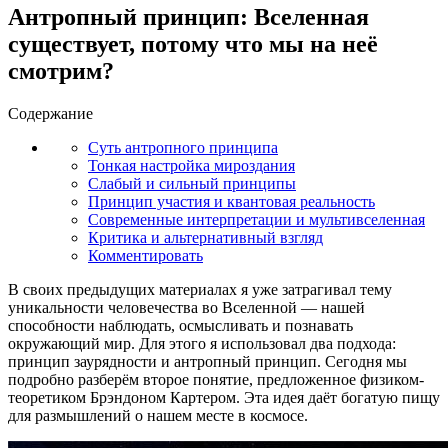
Антропный принцип: Вселенная
существует, потому что мы на неё
смотрим?
Содержание
Суть антропного принципа
Тонкая настройка мироздания
Слабый и сильный принципы
Принцип участия и квантовая реальность
Современные интерпретации и мультивселенная
Критика и альтернативный взгляд
Комментировать
В своих предыдущих материалах я уже затрагивал тему
уникальности человечества во Вселенной — нашей
способности наблюдать, осмысливать и познавать
окружающий мир. Для этого я использовал два подхода:
принцип заурядности и антропный принцип. Сегодня мы
подробно разберём второе понятие, предложенное физиком-
теоретиком Брэндоном Картером. Эта идея даёт богатую пищу
для размышлений о нашем месте в космосе.