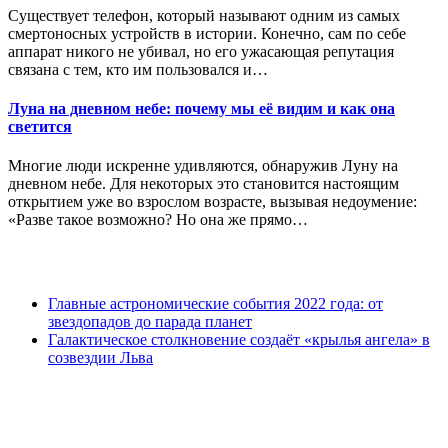
Существует телефон, который называют одним из самых
смертоносных устройств в истории. Конечно, сам по себе
аппарат никого не убивал, но его ужасающая репутация
связана с тем, кто им пользовался и…
Луна на дневном небе: почему мы её видим и как она
светится
Многие люди искренне удивляются, обнаружив Луну на
дневном небе. Для некоторых это становится настоящим
открытием уже во взрослом возрасте, вызывая недоумение:
«Разве такое возможно? Но она же прямо…
Главные астрономические события 2022 года: от
звездопадов до парада планет
Галактическое столкновение создаёт «крылья ангела» в
созвездии Льва