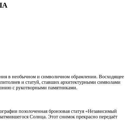
ША
ения в необычном и символичном обрамлении. Восходящее
капитолиев и статуй, ставших архитектурными символами
монию с рукотворными памятниками.
тографии позолоченная бронзовая статуя «Независимый
 затмившегося Солнца. Этот снимок прекрасно передаёт