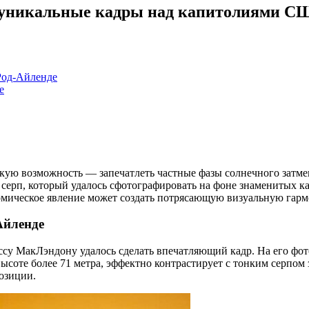
а: уникальные кадры над капитолиями С
Род-Айленде
е
кую возможность — запечатлеть частные фазы солнечного затм
 серп, который удалось сфотографировать на фоне знаменитых 
омическое явление может создать потрясающую визуальную гар
Айленде
ссу МакЛэндону удалось сделать впечатляющий кадр. На его фо
высоте более 71 метра, эффектно контрастирует с тонким серпом
позиции.