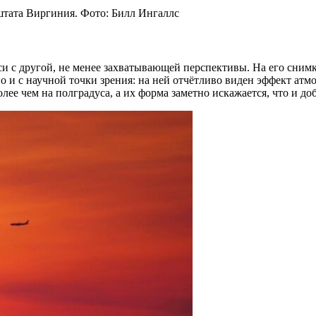
тата Виргиния. Фото: Билл Ингаллс
 с другой, не менее захватывающей перспективы. На его снимк
но и с научной точки зрения: на ней отчётливо виден эффект ат
ее чем на полградуса, а их форма заметно искажается, что и д