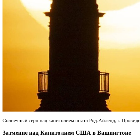
Солнечный серп над капитолием штата Род-Айленд, г. Провид
Затмение над Капитолием США в Вашингтоне