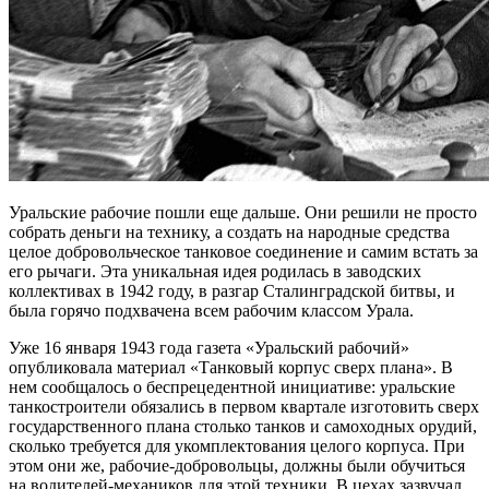
Уральские рабочие пошли еще дальше. Они решили не просто
собрать деньги на технику, а создать на народные средства
целое добровольческое танковое соединение и самим встать за
его рычаги. Эта уникальная идея родилась в заводских
коллективах в 1942 году, в разгар Сталинградской битвы, и
была горячо подхвачена всем рабочим классом Урала.
Уже 16 января 1943 года газета «Уральский рабочий»
опубликовала материал «Танковый корпус сверх плана». В
нем сообщалось о беспрецедентной инициативе: уральские
танкостроители обязались в первом квартале изготовить сверх
государственного плана столько танков и самоходных орудий,
сколько требуется для укомплектования целого корпуса. При
этом они же, рабочие-добровольцы, должны были обучиться
на водителей-механиков для этой техники. В цехах зазвучал