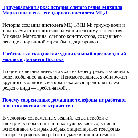
Триумфальная арка: история слепого гения Михаила
Марголина и его легендарного пистолета МЦ-1
История создания пистолета МЦ-1/МЦ-М: триумф воли и
талантаЭта статья посвящена удивительному творчеству
Михаила Марголина, слепого конструктора, создавшего
легенду спортивной стрельбы в доцифровую…
Гребенчатка складчатая: удивительный пресноводный
моллюск Дальнего Востока
В один из летних дней, отдыхая на берегу реки, я заметил в
воде необычное движение. Присмотревшись, я обнаружил
крупного моллюска, который оказался представителем
редкого вида — гребенчаткой…
Почему современные домашние телефоны не работают
при отключении электричества
В условиях современных реалий, когда перебои с
электричеством стали не такой уж редкостью, многие
вспоминают о старых добрых стационарных телефонах,
которые продолжали работать даже в полной темноте.…