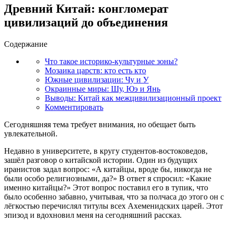
Древний Китай: конгломерат
цивилизаций до объединения
Содержание
Что такое историко-культурные зоны?
Мозаика царств: кто есть кто
Южные цивилизации: Чу и У
Окраинные миры: Шу, Юэ и Янь
Выводы: Китай как межцивилизационный проект
Комментировать
Сегодняшняя тема требует внимания, но обещает быть
увлекательной.
Недавно в университете, в кругу студентов-востоковедов,
зашёл разговор о китайской истории. Один из будущих
иранистов задал вопрос: «А китайцы, вроде бы, никогда не
были особо религиозными, да?» В ответ я спросил: «Какие
именно китайцы?» Этот вопрос поставил его в тупик, что
было особенно забавно, учитывая, что за полчаса до этого он с
лёгкостью перечислял титулы всех Ахеменидских царей. Этот
эпизод и вдохновил меня на сегодняшний рассказ.