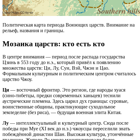
Политическая карта периода Воюющих царств. Внимание на
рельеф, названия и границы.
Мозаика царств: кто есть кто
В центре внимания — период после распада государства
Цзинь в 553 году до н.э., который привёл к появлению
множества царств: Ци, Лу, Сун, Вэй, Чжэн и Цао.
Формальным культурным и политическим центром считалось
царство Чжоу.
Ци
— восточный фронтир. Это регион, где народы хуася
(сино-тибетцы, предки современных ханьцев) теснили
аустрические племена. Здесь царил дух границы: суровые,
воинственные общины, практикующие суходольное
земледелие (без риса), — будущая военная элита Китая.
Лу
— интеллектуальный и культурный центр. Сюда после
победы при Муе (XI век до н.э.) чжоусцы переселили знать
побеждённой династии Шан. Высокая культура, утончённые
традиции. Жители Лу умело манипулировали более