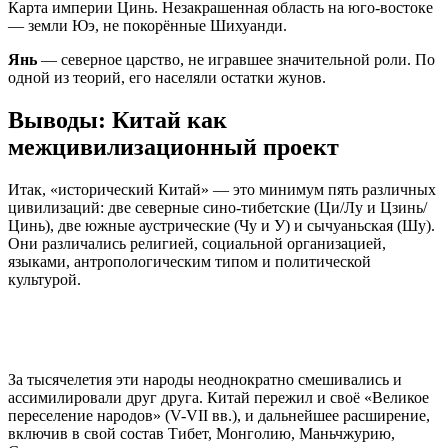
Карта империи Цинь. Незакрашенная область на юго-востоке
— земли Юэ, не покорённые Шихуанди.
Янь
— северное царство, не игравшее значительной роли. По
одной из теорий, его населяли остатки жунов.
Выводы: Китай как
межцивилизационный проект
Итак, «исторический Китай» — это минимум пять различных
цивилизаций: две северные сино-тибетские (Ци/Лу и Цзинь/
Цинь), две южные аустрические (Чу и У) и сычуаньская (Шу).
Они различались религией, социальной организацией,
языками, антропологическим типом и политической
культурой.
За тысячелетия эти народы неоднократно смешивались и
ассимилировали друг друга. Китай пережил и своё «Великое
переселение народов» (V-VII вв.), и дальнейшее расширение,
включив в свой состав Тибет, Монголию, Маньчжурию,