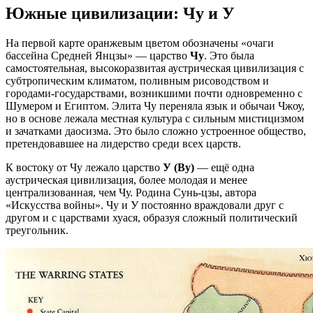
Южные цивилизации: Чу и У
На первой карте оранжевым цветом обозначены «очаги
бассейна Средней Янцзы» — царство
Чу
. Это была
самостоятельная, высокоразвитая аустрическая цивилизация с
субтропическим климатом, поливным рисоводством и
городами-государствами, возникшими почти одновременно с
Шумером и Египтом. Элита Чу переняла язык и обычаи Чжоу,
но в основе лежала местная культура с сильным мистицизмом
и зачатками даосизма. Это было сложно устроенное общество,
претендовавшее на лидерство среди всех царств.
К востоку от Чу лежало царство
У (Ву)
— ещё одна
аустрическая цивилизация, более молодая и менее
централизованная, чем Чу. Родина Сунь-цзы, автора
«Искусства войны». Чу и У постоянно враждовали друг с
другом и с царствами хуася, образуя сложный политический
треугольник.