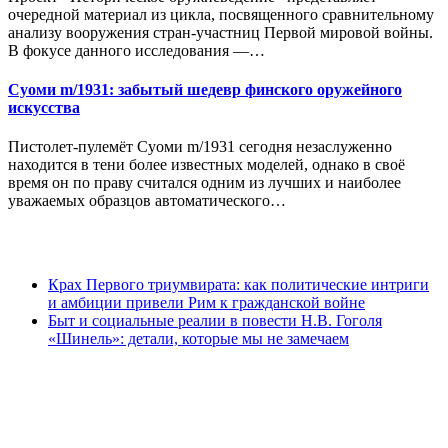
очередной материал из цикла, посвященного сравнительному
анализу вооружения стран-участниц Первой мировой войны.
В фокусе данного исследования —…
Суоми m/1931: забытый шедевр финского оружейного
искусства
Пистолет-пулемёт Суоми m/1931 сегодня незаслуженно
находится в тени более известных моделей, однако в своё
время он по праву считался одним из лучших и наиболее
уважаемых образцов автоматического…
Крах Первого триумвирата: как политические интриги
и амбиции привели Рим к гражданской войне
Быт и социальные реалии в повести Н.В. Гоголя
«Шинель»: детали, которые мы не замечаем