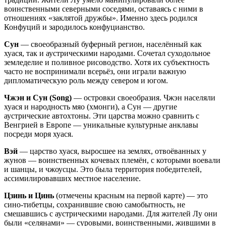
воинственными северными соседями, оставаясь с ними в
отношениях «заклятой дружбы». Именно здесь родился
Конфуций и зародилось конфуцианство.
Сун
— своеобразный буферный регион, населённый как
хуася, так и аустрическими народами. Сочетал суходольное
земледелие и поливное рисоводство. Хотя их субъектность
часто не воспринимали всерьёз, они играли важную
дипломатическую роль между севером и югом.
Чжэн и Сун (Song)
— островки своеобразия. Чжэн населяли
хуася и народность мяо (хмонги), а Сун — другие
аустрические автохтоны. Эти царства можно сравнить с
Венгрией в Европе — уникальные культурные анклавы
посреди моря хуася.
Вэй
— царство хуася, выросшее на землях, отвоёванных у
жунов — воинственных кочевых племён, с которыми воевали
и шанцы, и чжоусцы. Это была территория победителей,
ассимилировавших местное население.
Цзинь и Цинь
(отмечены красным на первой карте) — это
сино-тибетцы, сохранившие свою самобытность, не
смешавшись с аустрическими народами. Для жителей Лу они
были «селянами» — суровыми, воинственными, жившими в