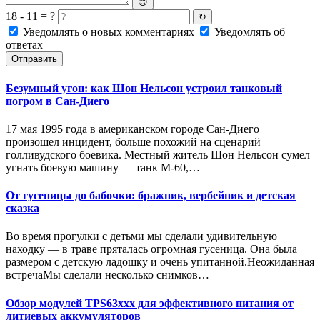
😊
18 - 11 = ?
↻
Уведомлять о новых комментариях
Уведомлять об
ответах
Отправить
Безумный угон: как Шон Нельсон устроил танковый
погром в Сан-Диего
17 мая 1995 года в американском городе Сан-Диего
произошел инцидент, больше похожий на сценарий
голливудского боевика. Местный житель Шон Нельсон сумел
угнать боевую машину — танк M-60,…
От гусеницы до бабочки: бражник, вербейник и детская
сказка
Во время прогулки с детьми мы сделали удивительную
находку — в траве пряталась огромная гусеница. Она была
размером с детскую ладошку и очень упитанной.Неожиданная
встречаМы сделали несколько снимков…
Обзор модулей TPS63xxx для эффективного питания от
литиевых аккумуляторов