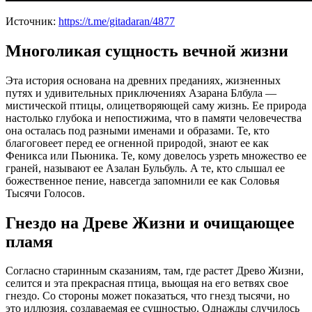
Источник:
https://t.me/gitadaran/4877
Многоликая сущность вечной жизни
Эта история основана на древних преданиях, жизненных
путях и удивительных приключениях Азарана Блбула —
мистической птицы, олицетворяющей саму жизнь. Ее природа
настолько глубока и непостижима, что в памяти человечества
она осталась под разными именами и образами. Те, кто
благоговеет перед ее огненной природой, знают ее как
Феникса или Пьюника. Те, кому довелось узреть множество ее
граней, называют ее Азалан Бульбуль. А те, кто слышал ее
божественное пение, навсегда запомнили ее как Соловья
Тысячи Голосов.
Гнездо на Древе Жизни и очищающее
пламя
Согласно старинным сказаниям, там, где растет Древо Жизни,
селится и эта прекрасная птица, вьющая на его ветвях свое
гнездо. Со стороны может показаться, что гнезд тысячи, но
это иллюзия, создаваемая ее сущностью. Однажды случилось