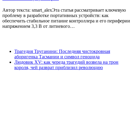
Автор текста: smart_alexЭта статья рассматривает ключевую
проблему в разработке портативных устройств: как
обеспечить стабильное питание контроллера и его периферии
напряжением 3,3 В от литиевого…
Трагедия Труганини: Последняя чистокровная
аборигенка Тасмании и символ геноцида
Людовик XV: как череда трагедий возвела на трон
короля, чей разврат приблизил революцию