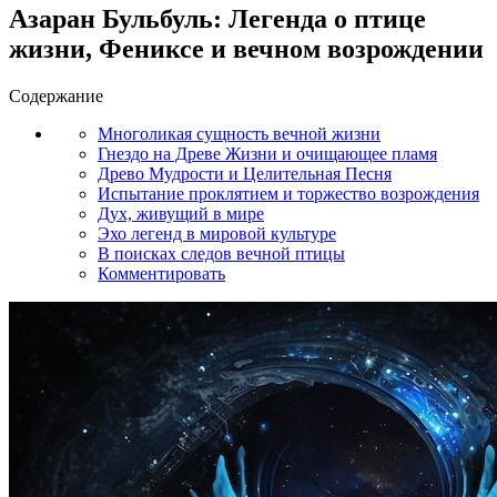
Азаран Бульбуль: Легенда о птице
жизни, Фениксе и вечном возрождении
Содержание
Многоликая сущность вечной жизни
Гнездо на Древе Жизни и очищающее пламя
Древо Мудрости и Целительная Песня
Испытание проклятием и торжество возрождения
Дух, живущий в мире
Эхо легенд в мировой культуре
В поисках следов вечной птицы
Комментировать