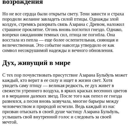
возрождения
Но не все сердца были открыты свету. Тени зависти и страха
породили желание завладеть силой птицы. Однажды злой
колдун, стремясь разорвать связь Азарана с Древом, наложил
страшное проклятие. Огонь вновь поглотил гнездо. Однако,
вопреки ожиданиям темных сил, птица не погибла. Она
восстала из пепла — еще более ослепительная, сияющая и
величественная. Это событие навсегда утвердило ее как
символ несокрушимой надежды и вечного обновления.
Дух, живущий в мире
С тех пор почувствовать присутствие Азарана Бульбуль может
каждый, кто верит в ее силу и ищет в жизни свет. Хотя
увидеть саму птицу — великая редкость, ее дух живет в
свежести утреннего воздуха, в ярких красках весенних цветов
и в мерцании далеких звезд. После того как пепел ее гнезда
развеялся, а песня вновь зазвучала, многие барьеры между
человечеством и природой исчезли. Ведь каждый из нас
призван отыскать в своей душе частицу Азарана Бульбуль,
услышать свой внутренний голос и следовать за своей
мечтой.