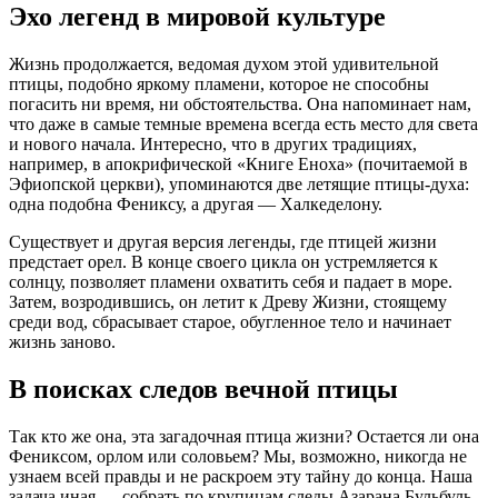
Эхо легенд в мировой культуре
Жизнь продолжается, ведомая духом этой удивительной
птицы, подобно яркому пламени, которое не способны
погасить ни время, ни обстоятельства. Она напоминает нам,
что даже в самые темные времена всегда есть место для света
и нового начала. Интересно, что в других традициях,
например, в апокрифической «Книге Еноха» (почитаемой в
Эфиопской церкви), упоминаются две летящие птицы-духа:
одна подобна Фениксу, а другая — Халкеделону.
Существует и другая версия легенды, где птицей жизни
предстает орел. В конце своего цикла он устремляется к
солнцу, позволяет пламени охватить себя и падает в море.
Затем, возродившись, он летит к Древу Жизни, стоящему
среди вод, сбрасывает старое, обугленное тело и начинает
жизнь заново.
В поисках следов вечной птицы
Так кто же она, эта загадочная птица жизни? Остается ли она
Фениксом, орлом или соловьем? Мы, возможно, никогда не
узнаем всей правды и не раскроем эту тайну до конца. Наша
задача иная — собрать по крупицам следы Азарана Бульбуль,