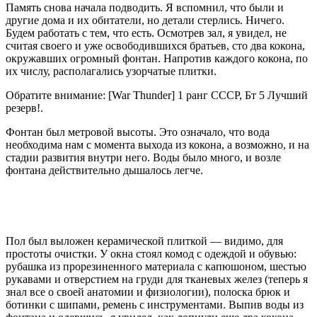
Память снова начала подводить. Я вспомнил, что были и
другие дома и их обитатели, но детали стерлись. Ничего.
Будем работать с тем, что есть. Осмотрев зал, я увидел, не
считая своего и уже освободившихся братьев, сто два кокона,
окружавших огромный фонтан. Напротив каждого кокона, по
их числу, располагались узорчатые плитки.
Обратите внимание: [War Thunder] 1 ранг СССР, Бт 5 Лучший
резерв!.
Фонтан был метровой высоты. Это означало, что вода
необходима нам с момента выхода из кокона, а возможно, и на
стадии развития внутри него. Воды было много, и возле
фонтана действительно дышалось легче.
Пол был выложен керамической плиткой — видимо, для
простоты очистки. У окна стоял комод с одеждой и обувью:
рубашка из прорезиненного материала с капюшоном, шестью
рукавами и отверстием на груди для тканевых желез (теперь я
знал все о своей анатомии и физиологии), полоска брюк и
ботинки с шипами, ремень с инструментами. Выпив воды из