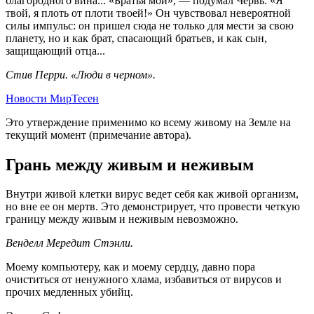
благородного вина... «Братья мои», — подумал Червь. «Я
твой, я плоть от плоти твоей!» Он чувствовал невероятной
силы импульс: он пришел сюда не только для мести за свою
планету, но и как брат, спасающий братьев, и как сын,
защищающий отца...
Стив Перри. «Люди в черном».
Новости МирТесен
Это утверждение применимо ко всему живому на Земле на
текущий момент (примечание автора).
Грань между живым и неживым
Внутри живой клетки вирус ведет себя как живой организм,
но вне ее он мертв. Это демонстрирует, что провести четкую
границу между живым и неживым невозможно.
Венделл Мередит Стэнли.
Моему компьютеру, как и моему сердцу, давно пора
очиститься от ненужного хлама, избавиться от вирусов и
прочих медленных убийц.