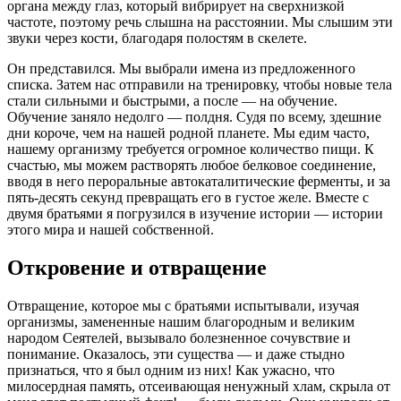
органа между глаз, который вибрирует на сверхнизкой
частоте, поэтому речь слышна на расстоянии. Мы слышим эти
звуки через кости, благодаря полостям в скелете.
Он представился. Мы выбрали имена из предложенного
списка. Затем нас отправили на тренировку, чтобы новые тела
стали сильными и быстрыми, а после — на обучение.
Обучение заняло недолго — полдня. Судя по всему, здешние
дни короче, чем на нашей родной планете. Мы едим часто,
нашему организму требуется огромное количество пищи. К
счастью, мы можем растворять любое белковое соединение,
вводя в него пероральные автокаталитические ферменты, и за
пять-десять секунд превращать его в густое желе. Вместе с
двумя братьями я погрузился в изучение истории — истории
этого мира и нашей собственной.
Откровение и отвращение
Отвращение, которое мы с братьями испытывали, изучая
организмы, замененные нашим благородным и великим
народом Сеятелей, вызывало болезненное сочувствие и
понимание. Оказалось, эти существа — и даже стыдно
признаться, что я был одним из них! Как ужасно, что
милосердная память, отсеивающая ненужный хлам, скрыла от