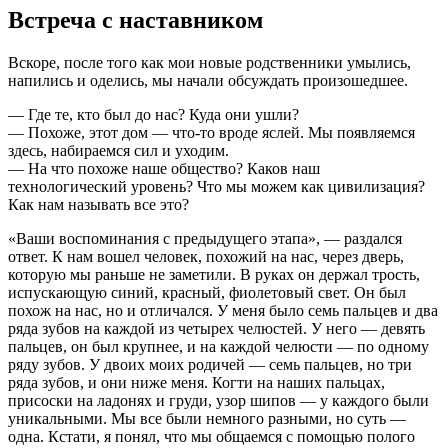
Встреча с наставником
Вскоре, после того как мои новые родственники умылись,
напились и оделись, мы начали обсуждать произошедшее.
— Где те, кто был до нас? Куда они ушли?
— Похоже, этот дом — что-то вроде яслей. Мы появляемся
здесь, набираемся сил и уходим.
— На что похоже наше общество? Каков наш
технологический уровень? Что мы можем как цивилизация?
Как нам называть все это?
«Ваши воспоминания с предыдущего этапа», — раздался
ответ. К нам вошел человек, похожий на нас, через дверь,
которую мы раньше не заметили. В руках он держал трость,
испускающую синий, красный, фиолетовый свет. Он был
похож на нас, но и отличался. У меня было семь пальцев и два
ряда зубов на каждой из четырех челюстей. У него — девять
пальцев, он был крупнее, и на каждой челюсти — по одному
ряду зубов. У двоих моих родичей — семь пальцев, но три
ряда зубов, и они ниже меня. Когти на наших пальцах,
присоски на ладонях и груди, узор шипов — у каждого были
уникальными. Мы все были немного разными, но суть —
одна. Кстати, я понял, что мы общаемся с помощью полого