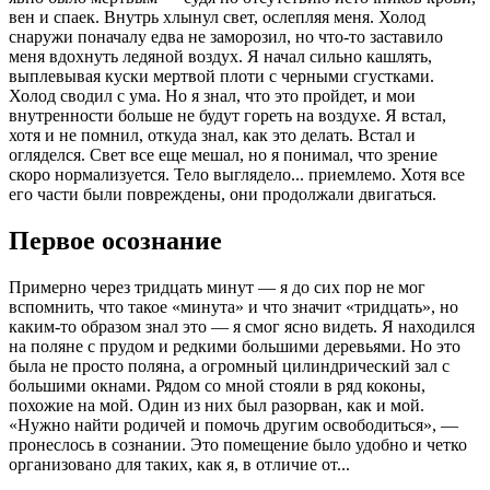
вен и спаек. Внутрь хлынул свет, ослепляя меня. Холод
снаружи поначалу едва не заморозил, но что-то заставило
меня вдохнуть ледяной воздух. Я начал сильно кашлять,
выплевывая куски мертвой плоти с черными сгустками.
Холод сводил с ума. Но я знал, что это пройдет, и мои
внутренности больше не будут гореть на воздухе. Я встал,
хотя и не помнил, откуда знал, как это делать. Встал и
огляделся. Свет все еще мешал, но я понимал, что зрение
скоро нормализуется. Тело выглядело... приемлемо. Хотя все
его части были повреждены, они продолжали двигаться.
Первое осознание
Примерно через тридцать минут — я до сих пор не мог
вспомнить, что такое «минута» и что значит «тридцать», но
каким-то образом знал это — я смог ясно видеть. Я находился
на поляне с прудом и редкими большими деревьями. Но это
была не просто поляна, а огромный цилиндрический зал с
большими окнами. Рядом со мной стояли в ряд коконы,
похожие на мой. Один из них был разорван, как и мой.
«Нужно найти родичей и помочь другим освободиться», —
пронеслось в сознании. Это помещение было удобно и четко
организовано для таких, как я, в отличие от...