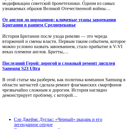
модификации советской бронетехники. Одним из самых
узнаваемых образов Великой Отечественной войны…
От англов до норманнов: ключевые этапы завоевания
Британии в раннем Средневековье
История Британии после ухода римлян — это череда
вторжений и смены власти. Первым таким событием, которое
можно условно назвать завоеванием, стало прибытие в V-VI
веках племени англов. Бритты,…
Последний Герой: дорогой и сложный ремонт дисплея
Samsung S23 Ultra
В этой статье мы разберем, как политика компании Samsung в
области запчастей сделала ремонт флагманских смартфонов
чрезвычайно сложным и дорогим. История наглядно
демонстрирует проблему, с которой…
Сэр Джеймс Дуглас: «Черный» рыцарь и его
легендарное сердце