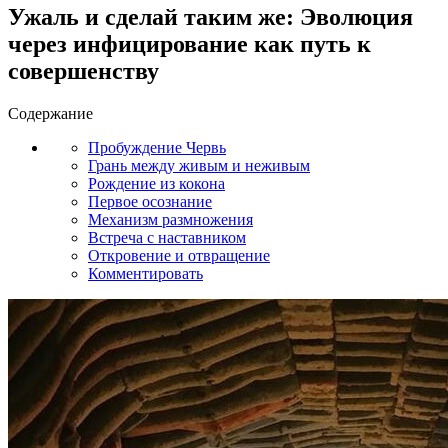
Ужаль и сделай таким же: Эволюция
через инфицирование как путь к
совершенству
Содержание
Пробуждение Червь
Грань между живым и неживым
Рождение из кокона
Первое осознание
Механизм размножения
Встреча с наставником
Откровение и отвращение
Комментировать