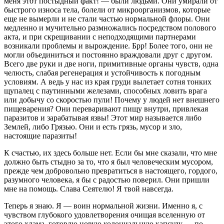
меня этот постыдный факт! — были людьми. Они умирали от
быстрого износа тела, болели от микроорганизмов, которые
еще не вымерли и не стали частью нормальной флоры. Они
медленно и мучительно размножались посредством полового
акта, и при скрещивании с неподходящими партнерами
возникали проблемы и вырождение. Брр! Более того, они не
могли объединиться и постоянно враждовали друг с другом.
Всего две руки и две ноги, примитивные органы чувств, одна
челюсть, слабая регенерация и устойчивость к погодным
условиям. А ведь у нас из края груди вылетает сотня тонких
щупалец с паутинными железами, способных ловить врага
или добычу со скоростью пули! Почему у людей нет внешнего
пищеварения? Они переваривают пищу внутри, привлекая
паразитов и зарабатывая язвы! Этот мир называется либо
Землей, либо Грязью. Они и есть грязь, мусор и зло,
настоящие паразиты!
К счастью, их здесь больше нет. Если бы мне сказали, что мне
должно быть стыдно за то, что я был человеческим мусором,
прежде чем добровольно превратиться в настоящего, гордого,
разумного человека, я бы с радостью поверил. Они пришли
мне на помощь. Слава Сеятелю! Я твой навсегда.
Теперь я знаю. Я — воин нормальной жизни. Именно я, с
чувством глубокого удовлетворения очищая вселенную от
этого хлама, готовлю новую колониальную капсулу — по