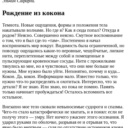
Эльчин Сафарли.
Рождение из кокона
Темнота. Новые ощущения, формы и положения тела
накатывали волнами. Но где я? Как я сюда попал? Откуда я
родом? Неясно. Совершенно неясно. Смутное воспоминание
о том, что я был где-то «там». Постепенно я начал
воспринимать мир вокруг. Видимость была ограниченной, но
повсюду ощущались какие-то неровные, чешуйчатые, липкие
нити, переплетенные между собой и помещенные в
пульсирующие кровеносные сосуды. Нити с прожилками
тянулись ко мне, но я чувствовал, что они мне больше не
нужны. Мне нужно было уйти. Непонятно, почему и куда...
Кокон. Да, кокон. Информации мало. Известно только, что
нужно что-то распределять и охотиться. Интересно, что за
детали? Я не знаю. Или знаю, но пока не помню. Память
только начинает пробуждаться! Осталось вспомнить все
остальное.
Внезапно мое тело сковали невыносимые судороги и спазмы.
Чего-то стало катастрофически не хватать, и я понял: если не
получу этого — умру. Нет ничего ужаснее этого осознания. Я
ударил руками по оболочке, разрывая ее и отрывая то, что
явно было мертвым — судя по отсутствию источников крови,