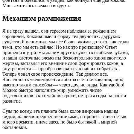
фонтана и одевшись, я увидел, как лопнули еще два кокона.
Мне захотелось свежего воздуха.
Механизм размножения
Я не сразу вышел, с интересом наблюдая за рождением
сородичей. Коконы имели форму тел двуногих, двуруких
существ. Я вспомнил: мы все были такими до того, как стали
теми, кто мы есть сейчас! Но как это произошло? Ответ
пришел изнутри: мы жалим других существ особыми зубами,
и наши клеточные элементы бесконтрольно заполняют тело
жертвы, заставляя его внешние слои формировать кокон, а
внутренности — преобразовываться в наших собратьев.
Теперь я знал свое происхождение. Так делают все.
Численность увеличивается либо за счет почкования, либо
именно таким способом — через другие виды. Как удобно!
Можно быстро наполнить мир, умножить число
родственников в кратчайшие сроки, не тратя годы на рост и
развитие.
Судя по всему, эта планета была колонизирована нашим
видом, нашими предшественниками, и процесс занял не так
много времени, иначе здесь не было бы такой... мирной
обстановки.