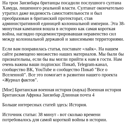
На трон Занзибара британцы посадили послушного султана
Хамуда, лишенного реальной власти. Султанат окончательно
утратил даже видимость самостоятельности и был
преобразован в британский протекторат, став
административной единицей колониальной империи. Эта 38-
минутная кампания вошла в историю как самая короткая
война, наглядно продемонстрировавшая неравенство сил
между колониальной державой и зависимыми территориями.
Если вам понравилась статья, поставьте «лайк». На нашем
сайте размещено множество наших материалов. Мы были бы
признательны, если бы вы могли прийти к нам в гости. Нам
очень важны ваши подписки: Пикаб, Telegram-канал,
сообщество ВК, YouTube и сообщество Пикаб "Все о
Вселенной". Все это помогает в развитии нашего проекта
«Журнал фактов".
[Мое] Британская военная история (наука) Военная история
Британская Африка Занзибар Длинная почта 4
Больше интересных статей здесь: История.
Источник статьи: 38 минут - вот сколько времени
потребовалось для самой короткой войны в истории.