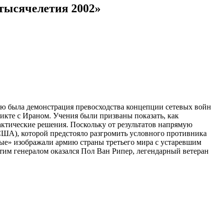
 тысячелетия 2002»
ью была демонстрация превосходства концепции сетевых войн
кте с Ираном. Учения были призваны показать, как
актические решения. Поскольку от результатов напрямую
США), которой предстояло разгромить условного противника
ные» изображали армию страны третьего мира с устаревшим
тим генералом оказался Пол Ван Рипер, легендарный ветеран