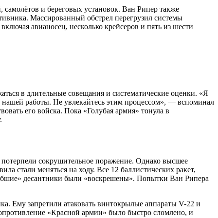
 самолётов и береговых установок. Ван Рипер также
ротивника. Массированный обстрел перегрузил системы
включая авианосец, несколько крейсеров и пять из шести
жаться в длительные совещания и систематические оценки. «Я
х нашей работы. Не увлекайтесь этим процессом», — вспоминал
твовать его войска. Пока «Голубая армия» тонула в
.
е» потерпели сокрушительное поражение. Однако высшее
ла стали меняться на ходу. Все 12 баллистических ракет,
ибшие» десантники были «воскрешены». Попытки Ван Рипера
ика. Ему запретили атаковать винтокрылые аппараты V-22 и
сопротивление «Красной армии» было быстро сломлено, и