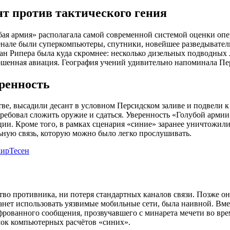
т против тактического гения
бая армия» располагала самой современной системой оценки опе
рсенале были суперкомпьютеры, спутники, новейшее разведывате
ан Рипера была куда скромнее: несколько дизельных подводных 
ошенная авиация. География учений удивительно напоминала Пе
ренность
ве, высадили десант в условном Персидском заливе и подвели к
требовал сложить оружие и сдаться. Уверенность «Голубой арм
ции. Кроме того, в рамках сценария «синие» заранее уничтожил
ьную связь, которую можно было легко прослушивать.
ирТесен
во противника, ни потеря стандартных каналов связи. Позже он
танет использовать уязвимые мобильные сети, была наивной. Вме
ифрованного сообщения, прозвучавшего с минарета мечети во вр
мок компьютерных расчётов «синих».