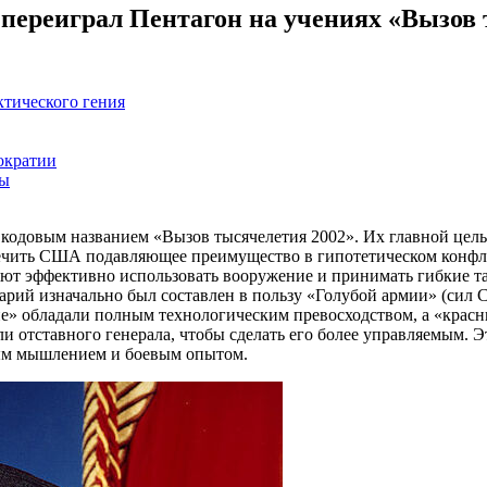
 переиграл Пентагон на учениях «Вызов
ктического гения
ократии
ры
 кодовым названием «Вызов тысячелетия 2002». Их главной цел
ечить США подавляющее преимущество в гипотетическом конфли
яют эффективно использовать вооружение и принимать гибкие т
арий изначально был составлен в пользу «Голубой армии» (сил 
ие» обладали полным технологическим превосходством, а «крас
 отставного генерала, чтобы сделать его более управляемым. Э
ым мышлением и боевым опытом.