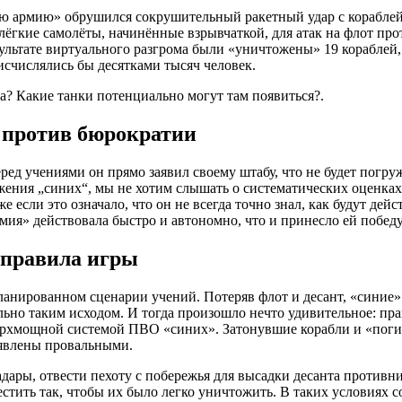
ю армию» обрушился сокрушительный ракетный удар с кораблей,
 лёгкие самолёты, начинённые взрывчаткой, для атак на флот п
льтате виртуального разгрома были «уничтожены» 19 кораблей, 
исчислялись бы десятками тысяч человек.
а? Какие танки потенциально могут там появиться?.
 против бюрократии
ред учениями он прямо заявил своему штабу, что не будет погру
ажения „синих“, мы не хотим слышать о систематических оценка
 если это означало, что он не всегда точно знал, как будут дейс
мия» действовала быстро и автономно, что и принесло ей победу
 правила игры
планированном сценарии учений. Потеряв флот и десант, «сини
но таким исходом. И тогда произошло нечто удивительное: прави
ерхмощной системой ПВО «синих». Затонувшие корабли и «пог
ъявлены провальными.
дары, отвести пехоту с побережья для высадки десанта противн
стить так, чтобы их было легко уничтожить. В таких условиях 