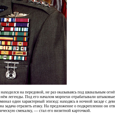
 находился на передовой, не раз оказываясь под шквальным огнём
о нём легенды. Под его началом морпехи отрабатывали штыковые 
инал один характерный эпизод: находясь в ночной засаде с девя
на задача отразить атаку. На предложение о подкреплении он от
ическую смекалку, — стал его визитной карточкой.