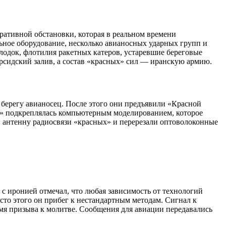
ративной обстановки, которая в реальном времени
льное оборудование, несколько авианосных ударных групп и
лодок, флотилия ракетных катеров, устаревшие береговые
рсидский залив, а состав «красных» сил — иранскую армию.
 берегу авианосец. После этого они предъявили «Красной
ии» подкреплялась компьютерным моделированием, которое
и антенну радиосвязи «красных» и перерезали оптоволоконные
 с иронией отмечал, что любая зависимость от технологий
сто этого он прибег к нестандартным методам. Сигнал к
емя призыва к молитве. Сообщения для авиации передавались