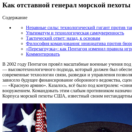
Как отставной генерал морской пехоты
Содержание
Неравные силы: технологический гигант против та
Ультиматум и технологическая самоуверенность
Тактический ответ: назад, к основам
Философия командования: инициатива против бюр
«Перезагрузка»: как Пентагон изменил правила иг
Комментировать
В 2002 году Пентагон провёл масштабные военные учения под
— высокотехнологичного подхода, который должен был обесп
современные технологии связи, разведки и управления позвол
зависело будущее финансирование оборонного ведомства, сцен
— «Красную армию». Казалось, всё было под контролем: «син
вооружением. Командовать этим слабым противником назначили
Корпуса морской пехоты США, известный своим нестандартн