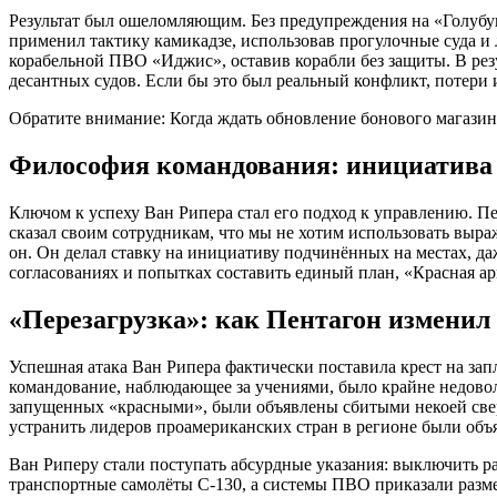
Результат был ошеломляющим. Без предупреждения на «Голубу
применил тактику камикадзе, использовав прогулочные суда и
корабельной ПВО «Иджис», оставив корабли без защиты. В резу
десантных судов. Если бы это был реальный конфликт, потери 
Обратите внимание: Когда ждать обновление бонового магазин
Философия командования: инициатива
Ключом к успеху Ван Рипера стал его подход к управлению. Пе
сказал своим сотрудникам, что мы не хотим использовать выр
он. Он делал ставку на инициативу подчинённых на местах, даже
согласованиях и попытках составить единый план, «Красная ар
«Перезагрузка»: как Пентагон изменил
Успешная атака Ван Рипера фактически поставила крест на за
командование, наблюдающее за учениями, было крайне недоволь
запущенных «красными», были объявлены сбитыми некоей св
устранить лидеров проамериканских стран в регионе были об
Ван Риперу стали поступать абсурдные указания: выключить ра
транспортные самолёты C-130, а системы ПВО приказали разме