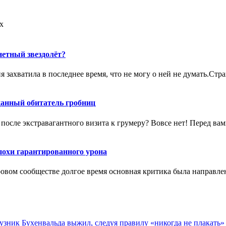
х
нетный звездолёт?
я захватила в последнее время, что не могу о ней не думать.Ст
данный обитатель гробниц
ц после экстравагантного визита к грумеру? Вовсе нет! Перед 
похи гарантированного урона
вом сообществе долгое время основная критика была направлен
зник Бухенвальда выжил, следуя правилу «никогда не плакать»