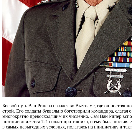
Боевой путь Ван Рипера начался во Вьетнаме, где он постоянно
строй. Его солдаты буквально боготворили командира, слагая 
многократно превосходящим их численно. Сам Ван Рипер вспом
позиции движется 121 солдат противника, и ему была поставле
в самых невыгодных условиях, полагаясь на инициативу и такт