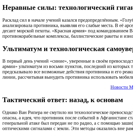
Неравные силы: технологический гиган
Расклад сил в начале учений казался предопределённым. «Голу
анализировала противника, выявляя его слабые места. В её а
десант морской пехоты. «Красная армия» под командованием В
противокорабельные комплексы, баллистические ракеты и изн
Ультиматум и технологическая самоуве
В первый день учений «синие», уверенные в своём превосходст
армии» ультиматум из восьми пунктов, последний из которых 
предсказывало все возможные действия противника и его реак
линии, рассчитывая вынудить противника использовать мобил
Новости М
Тактический ответ: назад, к основам
Однако Ван Рипера не смутило ни технологическое превосходст
опасна, а идея, что противник после событий в Афганистане с
генеральной атаке был передан не по радио, а с помощью заш
оптическими сигналами с земли. Эти методы оказались вне ра