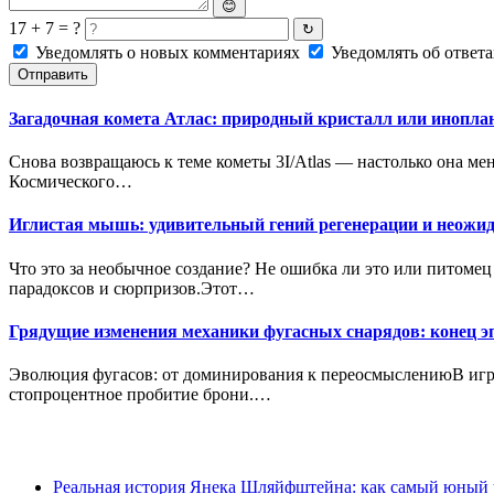
😊
17 + 7 = ?
↻
Уведомлять о новых комментариях
Уведомлять об ответа
Отправить
Загадочная комета Атлас: природный кристалл или инопла
Снова возвращаюсь к теме кометы 3I/Atlas — настолько она мен
Космического…
Иглистая мышь: удивительный гений регенерации и неожи
Что это за необычное создание? Не ошибка ли это или питоме
парадоксов и сюрпризов.Этот…
Грядущие изменения механики фугасных снарядов: конец э
Эволюция фугасов: от доминирования к переосмыслениюВ игро
стопроцентное пробитие брони.…
Реальная история Янека Шляйфштейна: как самый юный у