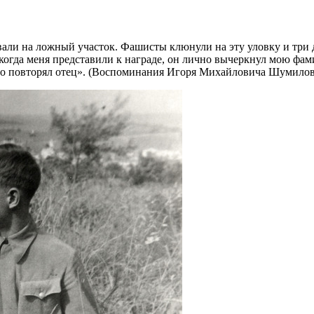
ли на ложный участок. Фашисты клюнули на эту уловку и три д
 когда меня представили к награде, он лично вычеркнул мою фа
сто повторял отец». (Воспоминания Игоря Михайловича Шумилова