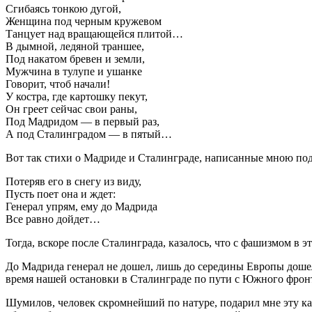
Сгибаясь тонкою дугой,
Женщина под черным кружевом
Танцует над вращающейся плитой…
В дымной, ледяной траншее,
Под накатом бревен и земли,
Мужчина в тулупе и ушанке
Говорит, чтоб начали!
У костра, где картошку пекут,
Он греет сейчас свои раны,
Под Мадридом — в первый раз,
А под Сталинградом — в пятый…
Вот так стихи о Мадриде и Сталинграде, написанные мною под
Потеряв его в снегу из виду,
Пусть поет она и ждет:
Генерал упрям, ему до Мадрида
Все равно дойдет…
Тогда, вскоре после Сталинграда, казалось, что с фашизмом в 
До Мадрида генерал не дошел, лишь до середины Европы дошел
время нашей остановки в Сталинграде по пути с Южного фрон
Шумилов, человек скромнейший по натуре, подарил мне эту карт