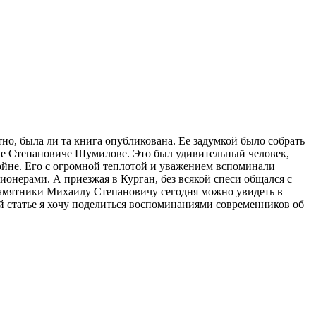
тно, была ли та книга опубликована. Ее задумкой было собрать
иле Степановиче Шумилове. Это был удивительный человек,
ойне. Его с огромной теплотой и уважением вспоминали
онерами. А приезжая в Курган, без всякой спеси общался с
Памятники Михаилу Степановичу сегодня можно увидеть в
й статье я хочу поделиться воспоминаниями современников об