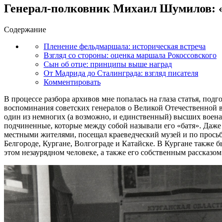
Генерал-полковник Михаил Шумилов: «
Содержание
Пленение фельдмаршала: историческая встреча
Взгляд со стороны: оценка маршала Рокоссовского
Сын об отце: принципы выше наград
От Мадрида до Сталинграда: взгляд писателя
Комментировать
В процессе разбора архивов мне попалась на глаза статья, подг
воспоминания советских генералов о Великой Отечественной 
один из немногих (а возможно, и единственный) высших воена
подчиненные, которые между собой называли его «батя». Даже 
местными жителями, посещал краеведческий музей и по просьб
Белгороде, Кургане, Волгограде и Катайске. В Кургане также 
этом незаурядном человеке, а также его собственным рассказом