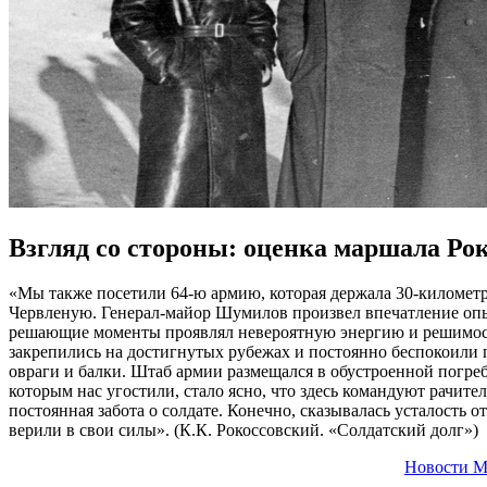
Взгляд со стороны: оценка маршала Ро
«Мы также посетили 64-ю армию, которая держала 30-километр
Червленую. Генерал-майор Шумилов произвел впечатление опы
решающие моменты проявлял невероятную энергию и решимость.
закрепились на достигнутых рубежах и постоянно беспокоили 
овраги и балки. Штаб армии размещался в обустроенной погреб
которым нас угостили, стало ясно, что здесь командуют рачите
постоянная забота о солдате. Конечно, сказывалась усталость
верили в свои силы». (К.К. Рокоссовский. «Солдатский долг»)
Новости М