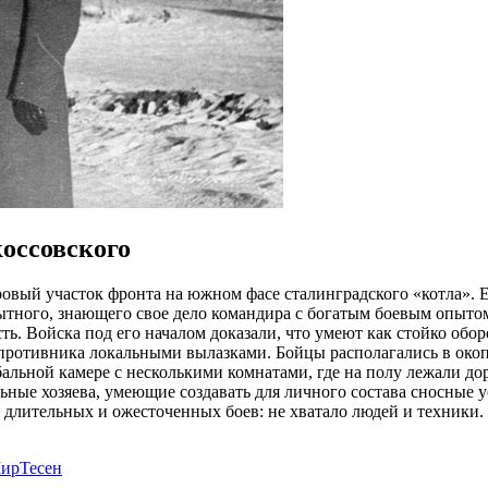
коссовского
овый участок фронта на южном фасе сталинградского «котла». Е
тного, знающего свое дело командира с богатым боевым опытом
 Войска под его началом доказали, что умеют как стойко оборо
противника локальными вылазками. Бойцы располагались в окопа
альной камере с несколькими комнатами, где на полу лежали до
льные хозяева, умеющие создавать для личного состава сносные у
 от длительных и ожесточенных боев: не хватало людей и техник
ирТесен