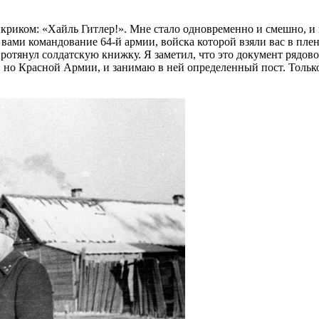
ыкриком: «Хайль Гитлер!». Мне стало одновременно и смешно, и 
ед вами командование 64-й армии, войска которой взяли вас в пле
тянул солдатскую книжку. Я заметил, что это документ рядовог
ат, но Красной Армии, и занимаю в ней определенный пост. Толь