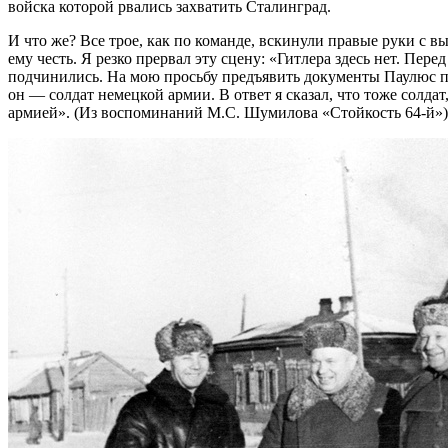
войска которой рвались захватить Сталинград.
И что же? Все трое, как по команде, вскинули правые руки с в
ему честь. Я резко прервал эту сцену: «Гитлера здесь нет. Пер
подчинились. На мою просьбу предъявить документы Паулюс про
он — солдат немецкой армии. В ответ я сказал, что тоже солд
армией». (Из воспоминаний М.С. Шумилова «Стойкость 64-й»)