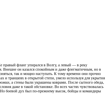
е правый фланг упирался в Волгу, а левый — в реку
. Внешне он казался спокойным и даже флегматичным, но в
няться, так и мощно наступать. К тому времени они прочно
х и траншеях в открытой степи, умело используя для укрытия
рожки, а стены были украшены коврами. После сытного обеда,
словия даже в такой обстановке. Во всех частях чувствовалась
и. Но боевой дух был по-прежнему высок, бойцы и командиры