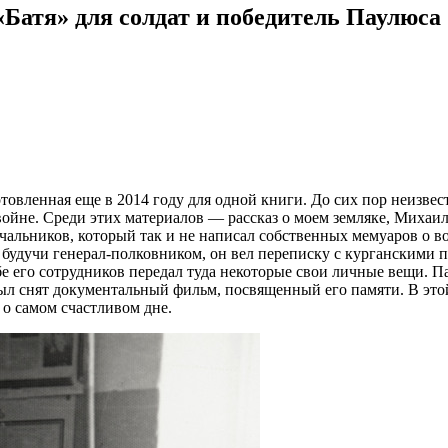
Батя» для солдат и победитель Паулюса
отовленная еще в 2014 году для одной книги. До сих пор неизвес
войне. Среди этих материалов — рассказ о моем земляке, Миха
чальников, который так и не написал собственных мемуаров о в
будучи генерал-полковником, он вел переписку с курганскими пи
е его сотрудников передал туда некоторые свои личные вещи. 
был снят документальный фильм, посвященный его памяти. В это
 о самом счастливом дне.