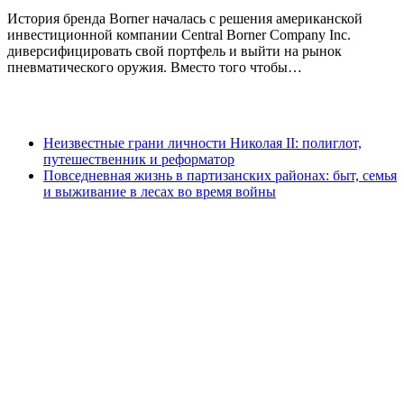
История бренда Borner началась с решения американской
инвестиционной компании Central Borner Company Inc.
диверсифицировать свой портфель и выйти на рынок
пневматического оружия. Вместо того чтобы…
Неизвестные грани личности Николая II: полиглот,
путешественник и реформатор
Повседневная жизнь в партизанских районах: быт, семья
и выживание в лесах во время войны