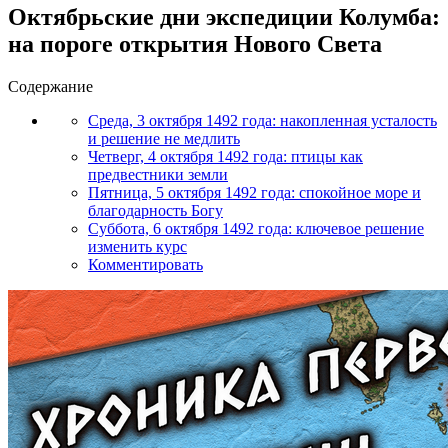
Октябрьские дни экспедиции Колумба:
на пороге открытия Нового Света
Содержание
Среда, 3 октября 1492 года: накопленная усталость
и решение не медлить
Четверг, 4 октября 1492 года: птицы как
предвестники земли
Пятница, 5 октября 1492 года: спокойное море и
благодарность Богу
Суббота, 6 октября 1492 года: ключевое решение
изменить курс
Комментировать