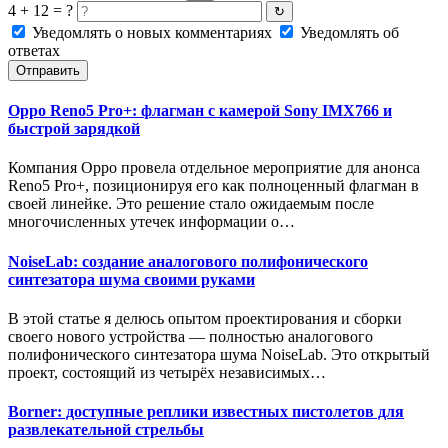
4 + 12 = ?
↻
Уведомлять о новых комментариях
Уведомлять об
ответах
Отправить
Oppo Reno5 Pro+: флагман с камерой Sony IMX766 и
быстрой зарядкой
Компания Oppo провела отдельное мероприятие для анонса
Reno5 Pro+, позиционируя его как полноценный флагман в
своей линейке. Это решение стало ожидаемым после
многочисленных утечек информации о…
NoiseLab: создание аналогового полифонического
синтезатора шума своими руками
В этой статье я делюсь опытом проектирования и сборки
своего нового устройства — полностью аналогового
полифонического синтезатора шума NoiseLab. Это открытый
проект, состоящий из четырёх независимых…
Borner: доступные реплики известных пистолетов для
развлекательной стрельбы