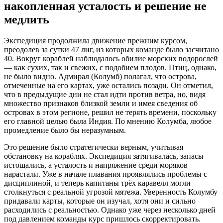
накопленная усталость и решение не
медлить
Экспедиция продолжила движение прежним курсом,
преодолев за сутки 47 лиг, из которых команде было засчитано
40. Вокруг кораблей наблюдалось обилие морских водорослей
— как сухих, так и свежих, с подобием плодов. Птиц, однако,
не было видно. Адмирал (Колумб) полагал, что острова,
отмеченные на его картах, уже остались позади. Он отметил,
что в предыдущие дни не стал идти против ветра, но, видя
множество признаков близкой земли и имея сведения об
островах в этом регионе, решил не терять времени, поскольку
его главной целью была Индия. По мнению Колумба, любое
промедление было бы неразумным.
Это решение было стратегически верным, учитывая
обстановку на кораблях. Экспедиция затягивалась, запасы
истощались, а усталость и напряжение среди моряков
нарастали. Уже в начале плавания проявлялись проблемы с
дисциплиной, и теперь капитаны трёх каравелл могли
столкнуться с реальной угрозой мятежа. Уверенность Колумбу
придавали карты, которые он изучал, хотя они и сильно
расходились с реальностью. Однако уже через несколько дней
под давлением команды курс пришлось скорректировать.