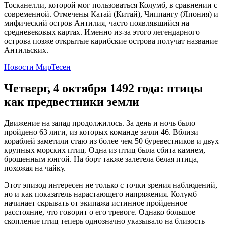
Тосканелли, которой мог пользоваться Колумб, в сравнении с
современной. Отмечены Катай (Китай), Чиппангу (Япония) и
мифический остров Антилия, часто появлявшийся на
средневековых картах. Именно из-за этого легендарного
острова позже открытые карибские острова получат название
Антильских.
Новости МирТесен
Четверг, 4 октября 1492 года: птицы
как предвестники земли
Движение на запад продолжилось. За день и ночь было
пройдено 63 лиги, из которых команде зачли 46. Вблизи
кораблей заметили стаю из более чем 50 буревестников и двух
крупных морских птиц. Одна из птиц была сбита камнем,
брошенным юнгой. На борт также залетела белая птица,
похожая на чайку.
Этот эпизод интересен не только с точки зрения наблюдений,
но и как показатель нарастающего напряжения. Колумб
начинает скрывать от экипажа истинное пройденное
расстояние, что говорит о его тревоге. Однако большое
скопление птиц теперь однозначно указывало на близость