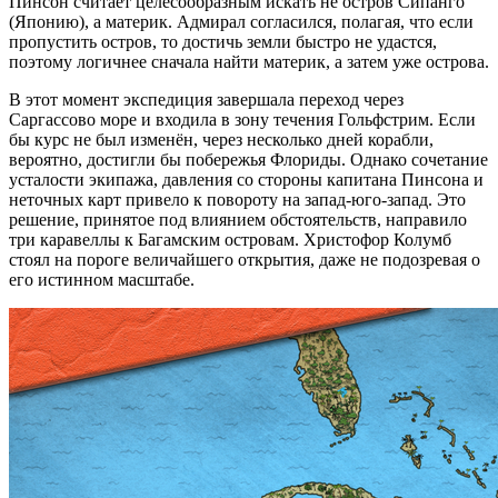
Пинсон считает целесообразным искать не остров Сипанго
(Японию), а материк. Адмирал согласился, полагая, что если
пропустить остров, то достичь земли быстро не удастся,
поэтому логичнее сначала найти материк, а затем уже острова.
В этот момент экспедиция завершала переход через
Саргассово море и входила в зону течения Гольфстрим. Если
бы курс не был изменён, через несколько дней корабли,
вероятно, достигли бы побережья Флориды. Однако сочетание
усталости экипажа, давления со стороны капитана Пинсона и
неточных карт привело к повороту на запад-юго-запад. Это
решение, принятое под влиянием обстоятельств, направило
три каравеллы к Багамским островам. Христофор Колумб
стоял на пороге величайшего открытия, даже не подозревая о
его истинном масштабе.