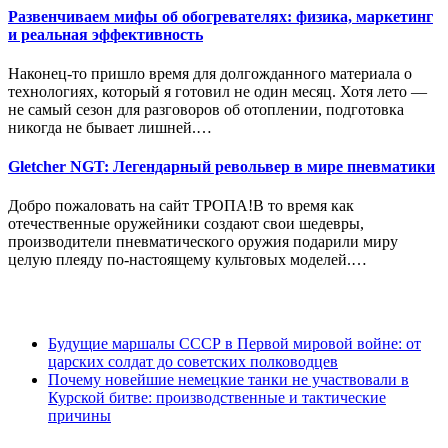
Развенчиваем мифы об обогревателях: физика, маркетинг
и реальная эффективность
Наконец-то пришло время для долгожданного материала о
технологиях, который я готовил не один месяц. Хотя лето —
не самый сезон для разговоров об отоплении, подготовка
никогда не бывает лишней.…
Gletcher NGT: Легендарный револьвер в мире пневматики
Добро пожаловать на сайт ТРОПА!В то время как
отечественные оружейники создают свои шедевры,
производители пневматического оружия подарили миру
целую плеяду по-настоящему культовых моделей.…
Будущие маршалы СССР в Первой мировой войне: от
царских солдат до советских полководцев
Почему новейшие немецкие танки не участвовали в
Курской битве: производственные и тактические
причины