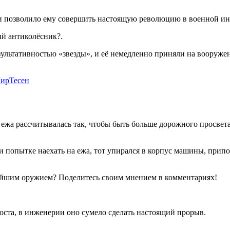
 и позволило ему совершить настоящую революцию в военной и
ий антиколёсник?.
льтативностью «звезды», и её немедленно приняли на вооружени
ирТесен
 ежа рассчитывалась так, чтобы быть больше дорожного просвета
ри попытке наехать на ежа, тот упирался в корпус машины, прип
ьнейшим оружием? Поделитесь своим мнением в комментариях!
оста, в инженерии оно сумело сделать настоящий прорыв.