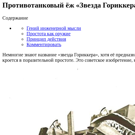
Противотанковый ёж «Звезда Гориккера
Содержание
Гений инженерной мысли
Простота как оружие
Принцип действия
Комментировать
Немногие знают название «звезда Гориккера», хотя её предназ
кроется в поразительной простоте. Это советское изобретени