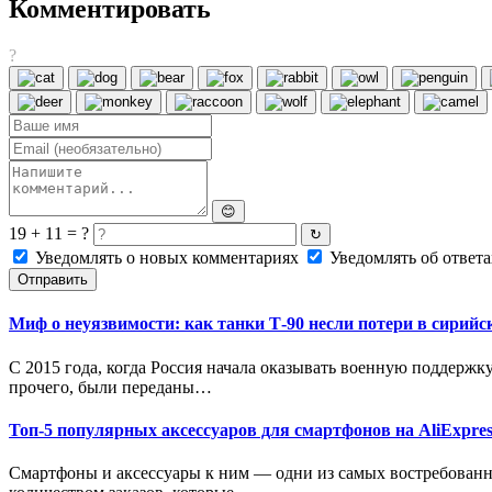
Комментировать
?
😊
19 + 11 = ?
↻
Уведомлять о новых комментариях
Уведомлять об ответа
Отправить
Миф о неуязвимости: как танки Т-90 несли потери в сирий
С 2015 года, когда Россия начала оказывать военную поддержк
прочего, были переданы…
Топ-5 популярных аксессуаров для смартфонов на AliExpres
Смартфоны и аксессуары к ним — одни из самых востребованн